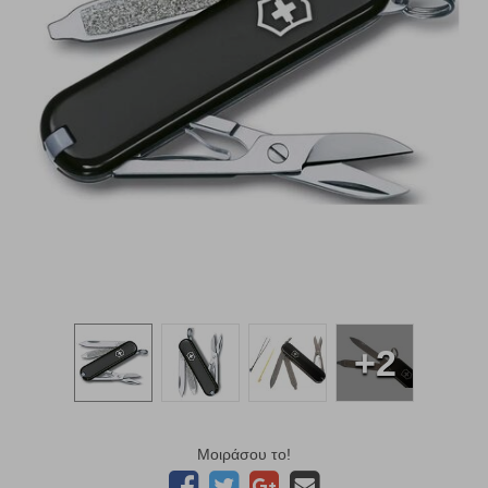
+2
Μοιράσου το!