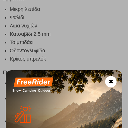
Μικρή λεπίδα
Ψαλίδι
Λίμα νυχιών
Κατσαβίδι 2.5 mm
Τσιμπιδάκι
Οδοντογλυφίδα
Κρίκος μπρελόκ
Γιατί να το επιλέξεις
✖
Είναι μικρό, ελαφρύ και πρακτικό για να το έχεις
πάντα μαζί σου
Περιλαμβάνει τα βασικά εργαλεία που χρειάζεσαι
καθημερινά σε πόλη, ταξίδι και outdoor
δραστηριότητες
Η Swiss Made ποιότητα Victorinox εξασφαλίζει
αξιοπιστία και μεγάλη αντοχή στον χρόνο