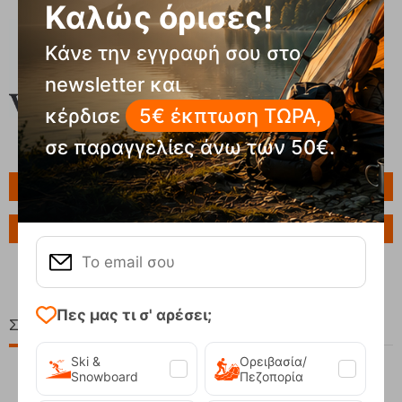
Καλώς όρισες!
Κάνε την εγγραφή σου στο
newsletter και
κέρδισε
5€ έκπτωση ΤΩΡΑ,
σε παραγγελίες άνω των 50€.
Πληροφορίες
Ερώτηση για το προϊόν
Πες μας τι σ' αρέσει;
Σχετικά Προϊόντα
Ski &
Ορειβασία/
Snowboard
Πεζοπορία