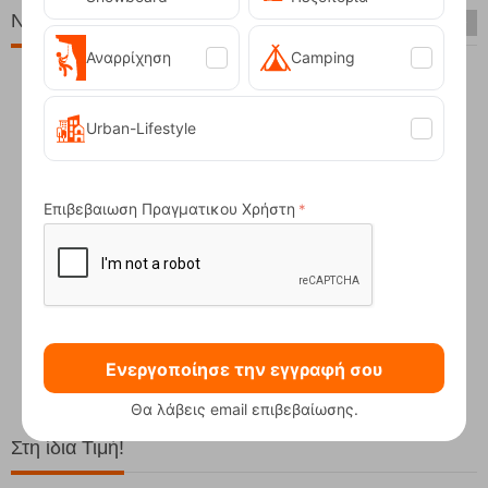
Νέες Παραλαβές
Αναρρίχηση
Camping
Urban-Lifestyle
Επιβεβαιωση Πραγματικου Χρήστη
Compact Ocean Blue Τηλεσκοπικά Μπατόν Πεζ...
62,50
€
Ενεργοποίησε την εγγραφή σου
Θα λάβεις email επιβεβαίωσης.
Στη ίδια Τιμή!