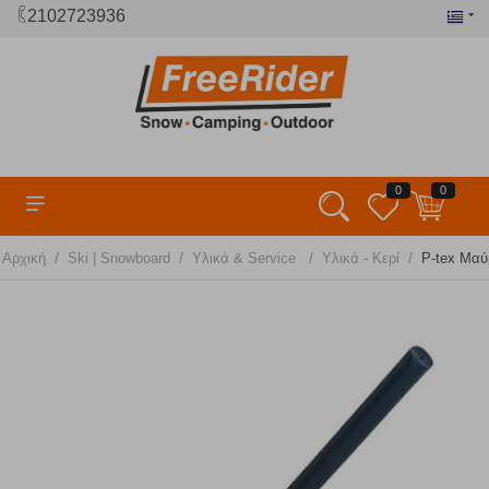
2102723936
0
0
/
/
/
/
Αρχική
Ski | Snowboard
Υλικά & Service
Υλικά - Κερί
P-tex Μαύ