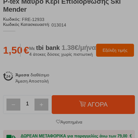
P-tex Μαύρο Κερί Επιδιόρθωσης Ski
Mender
Κωδικός:
FRE-12933
Κωδικός Κατασκευαστή:
013014
1.38€/μήνα
tbi
bank
1,50
€
Με
Εξέλιξη τιμής
4 άτοκες δόσεις χωρίς πιστωτική
Άμεσα
διαθέσιμο
Άμεση Αποστολή
−
+
ΑΓΟΡΑ
Αγαπημένα
ΔΩΡΕΑΝ ΜΕΤΑΦΟΡΙΚΑ για παραγγελίες άνω των 79,00 €