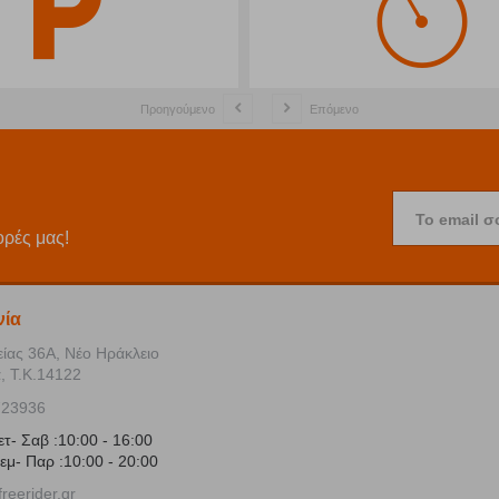
Προηγούμενο
Επόμενο
Το email σ
ορές μας!
νία
είας 36Α, Νέο Ηράκλειο
, Τ.Κ.14122
723936
ετ- Σαβ :10:00 - 16:00
εμ- Παρ :10:00 - 20:00
reerider.gr