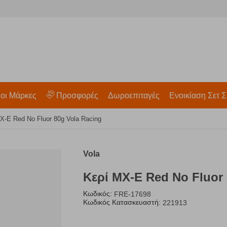
 οι Μάρκες
Προσφορές
Δωροεπιταγές
Ενοικίαση Σετ Σ
X-E Red No Fluor 80g Vola Racing
Vola
Κερί MX-E Red No Fluor 
Κωδικός:
FRE-17698
Κωδικός Κατασκευαστή:
221913