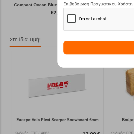
Επιβεβαιωση Πραγματικου Χρήστη
Compact Ocean Blue Τηλεσκοπικά Μπατόν Πεζ...
Winter Gas
62,50
€
Στη ίδια Τιμή!
Ξύστρα Vola Plexi Scarper Snowboard 6mm
Βούρτ
Κωδικός:
FRE-14683
13,00
€
Κωδικός:
FRE