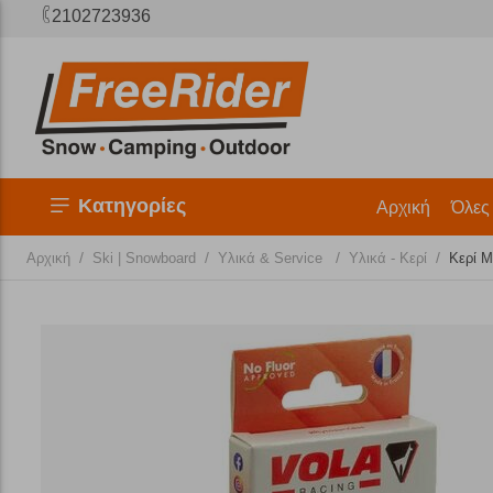
2102723936
Κατηγορίες
Αρχική
Όλες
/
/
/
/
Αρχική
Ski | Snowboard
Υλικά & Service
Υλικά - Κερί
Κερί M