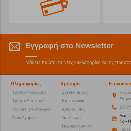
Εγγραφή στο Newsletter
Μάθετε πρώτοι τις νέες κυκλοφορίες και τις προσφ
Πληροφορίες
Χρήσιμα
Επικοινω
Τρόποι πληρωμής
Σχετικά με μας
Ιφιγεν
Αθήνα
Τρόποι Αποστολής
Επικοινωνία
2102
Πολιτική επιστροφών
Άρθρα / Blog
Δευ-T
Όροι Αγορών
Τα νέα μας
Tρι- Π
Παρακολούθηση
info@f