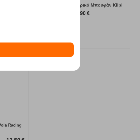
υφάν Kilpi
Sonna-M Green Ανδρικό Μπουφάν Kilpi
89,90
€
Vola Racing
12,50
€