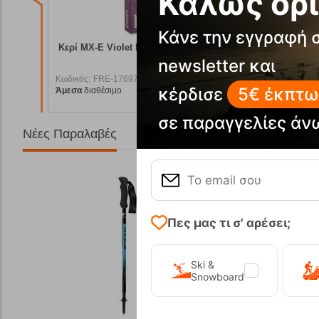
Καλώς όρι
Κάνε την εγγραφή 
ing
Κερί MX-E Violet No Fluor 80g Vola Racing
Κερί MX-
newsletter και
Κωδικός:
FRE-17697
Κωδικός:
F
κέρδισε
5€ έκπτω
Άμεσα
διαθέσιμο
Άμεσα
διαθ
4,50
€
12,50
€
σε παραγγελίες άν
Νέες Παραλαβές
Πες μας τι σ' αρέσει;
Ski &
Snowboard