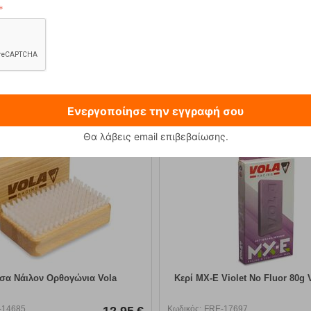
 230g Φιάλη Υγραεριού Primus
Sonna-M Black Ανδρικό Μπο
12,90
€
89,90
€
Ενεργοποίησε την εγγραφή σου
Θα λάβεις email επιβεβαίωσης.
σα Νάιλον Ορθογώνια Vola
Κερί MX-E Violet No Fluor 80g 
-14685
12,95
€
Κωδικός:
FRE-17697