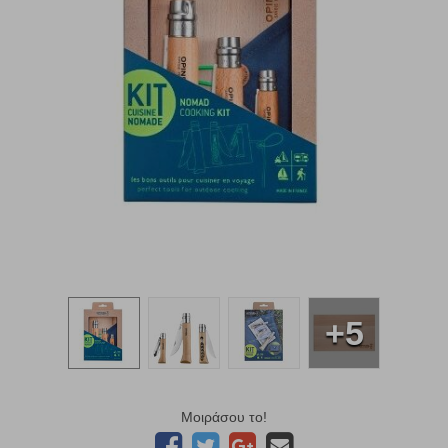
+5
Μοιράσου το!