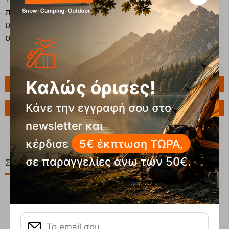
πετσέτα, μικρό πανί τραπεζιού και τσάντα μεταφοράς
υψηλής ποιότητας με μικροiνες για γρήγορο
στέγνωμα μετά το πλύσιμο.
Καλώς όρισες!
Πληροφορίες
Κάνε την εγγραφή σου στο
Ερώτηση για το προϊόν
newsletter και
κέρδισε
5€ έκπτωση ΤΩΡΑ,
σε παραγγελίες άνω των 50€.
Σχετικά Προϊόντα