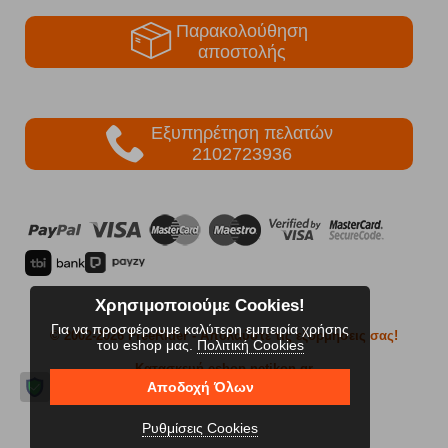
Παρακολούθηση
αποστολής
Εξυπηρέτηση πελατών
2102723936
Χρησιμοποιούμε Cookies!
Για να προσφέρουμε καλύτερη εμπειρία χρήσης
© 2002-2026 FreeRider
- Απολαύστε τις εξορμήσεις σας!
του eshop μας.
Πολιτική Cookies
Κατασκευή eshop netikon.gr
Αποδοχή Όλων
Ρυθμίσεις Cookies