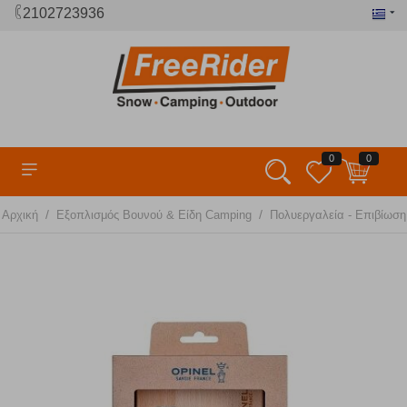
2102723936
0
0
/
/
Αρχική
Εξοπλισμός Βουνού & Είδη Camping
Πολυεργαλεία - Επιβίωσ