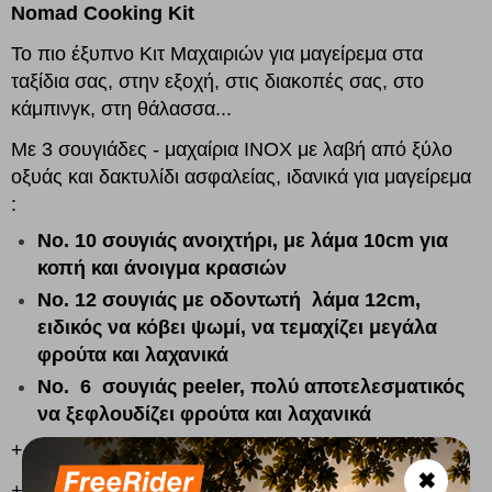
Nomad Cooking Kit
Το πιο έξυπνο Κιτ Μαχαιριών για μαγείρεμα στα
ταξίδια σας, στην εξοχή, στις διακοπές σας, στο
κάμπινγκ, στη θάλασσα...
Με 3 σουγιάδες - μαχαίρια INOX με λαβή από ξύλο
οξυάς και δακτυλίδι ασφαλείας, ιδανικά για μαγείρεμα
:
Nο. 10 σουγιάς ανοιχτήρι, με λάμα 10cm για
κοπή και άνοιγμα κρασιών
Νο. 12 σουγιάς με οδοντωτή λάμα 12cm,
ειδικός να κόβει ψωμί, να τεμαχίζει μεγάλα
φρούτα και λαχανικά
No. 6 σουγιάς peeler, πολύ αποτελεσματικός
να ξεφλουδίζει φρούτα και λαχανικά
+ επιφάνεια κοπής από ξύλο οξυάς 20 x 12 x 1cm
✖
+ πετσέτα κουζίνας 3 σε 1: χρησιμοποιείται σαν