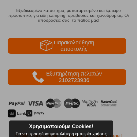
Εξειδικευμένο κατάστημα, με καταρτισμένο και έμπειρο
προσωπικό, για είδη camping, ορειβασίας και χιονοδρομίας. Οι
αποδράσεις σας, το πάθος μας!
Παρακολούθηση
αποστολής
Εξυπηρέτηση πελατών
2102723936
Χρησιμοποιούμε Cookies!
Για να προσφέρουμε καλύτερη εμπειρία χρήσης
© 2002-2026 FreeRider
- Απολαύστε τις εξορμήσεις σας!