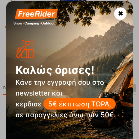
✖
Κωδ
Άμε
Μαντήλι Λαιμού Paisley Electric Blue Fizan
Κωδικός:
FRE-19305
90
€
13,90
€
Καλώς όρισες!
Άμεσα
διαθέσιμο
12
€
11,12
€
Κάνε την εγγραφή σου στο
Νέες Παραλαβές
newsletter και
κέρδισε
5€ έκπτωση ΤΩΡΑ,
σε παραγγελίες άνω των 50€.