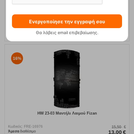
Μαντήλι Λαιμού HW 23-19 Fizan
Ενεργοποίησε την εγγραφή σου
Κωδικός:
FRE-16995
15,50
€
Άμεσα
διαθέσιμο
13,00
€
Θα λάβεις email επιβεβαίωσης.
16%
HW 23-03 Μαντήλι Λαιμού Fizan
Κωδικός:
FRE-16976
15,50
€
Άμεσα
διαθέσιμο
13,00
€