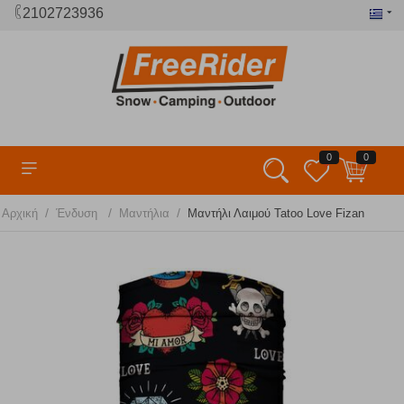
2102723936
0
0
/
/
/
Αρχική
Ένδυση
Μαντήλια
Μαντήλι Λαιμού Tatoo Love Fizan