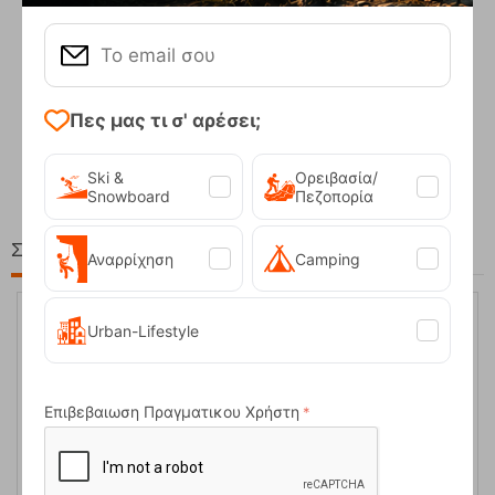
Πες μας τι σ' αρέσει;
Compact Ocean Blue Τηλεσκοπικά Μπατόν Πεζ...
62,50
€
Ski &
Ορειβασία/
Snowboard
Πεζοπορία
Στη ίδια Τιμή!
Αναρρίχηση
Camping
Urban-Lifestyle
16%
Επιβεβαιωση Πραγματικου Χρήστη