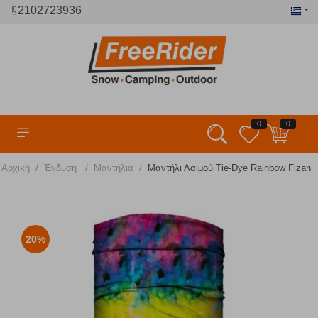
2102723936
0
0
/
/
/
Αρχική
Ένδυση
Μαντήλια
Μαντήλι Λαιμού Tie-Dye Rainbow Fizan
20%