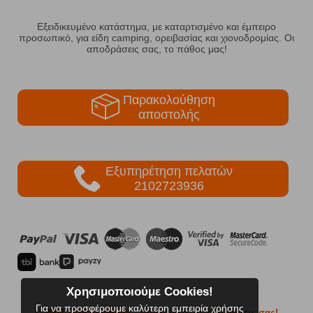
Εξειδικευμένο κατάστημα, με καταρτισμένο και έμπειρο
προσωπικό, για είδη camping, ορειβασίας και χιονοδρομίας. Οι
αποδράσεις σας, το πάθος μας!
Παρακολούθηση
αποστολής
Εξυπηρέτηση πελατών
2102723936
Χρησιμοποιούμε Cookies!
Για να προσφέρουμε καλύτερη εμπειρία χρήσης
© 2002-2026 FreeRider
- Απολαύστε τις εξορμήσεις σας!