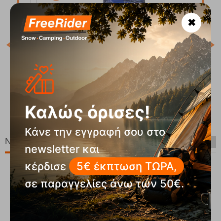
✖
Κωδ
Άμε
Μαντήλι Λαιμού Paisley Electric Blue Fizan
Κωδικός:
FRE-19305
90
€
13,90
€
Καλώς όρισες!
Άμεσα
διαθέσιμο
12
€
11,12
€
Κάνε την εγγραφή σου στο
Νέες Παραλαβές
newsletter και
κέρδισε
5€ έκπτωση ΤΩΡΑ,
σε παραγγελίες άνω των 50€.