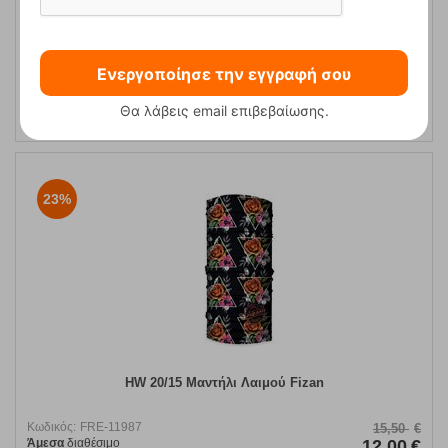
HW 20/02 Μαντήλι Λαιμού Fizan
Ενεργοποίησε την εγγραφή σου
Κωδικός:
FRE-11991
15,50
€
Θα λάβεις email επιβεβαίωσης.
Άμεσα
διαθέσιμο
12,00
€
23%
HW 20/15 Μαντήλι Λαιμού Fizan
Κωδικός:
FRE-11987
15,50
€
Άμεσα
διαθέσιμο
12,00
€