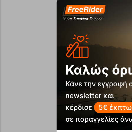
Καλώς όρι
Κάνε την εγγραφή 
newsletter και
κέρδισε
5€ έκπτω
σε παραγγελίες άν