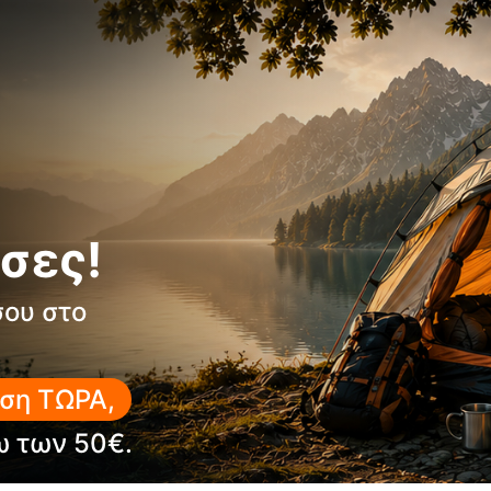
43% Siltex (polypropylene) – Α
42% Isolwool – Ιδανικό για θερ
10% Polyamide – Ανθεκτικό και
5% Lycra (elastan) – Ελαστικότ
Ιδανική για πεζοπορίες, ορειβα
εναλλασσόμενες θερμοκρασίες. Η κά
όσους αναζητούν άνεση, απόδοση κ
σες!
Κατάλληλη για θερμοκρασίες απ
σου στο
ση ΤΩΡΑ,
ω των 50€.