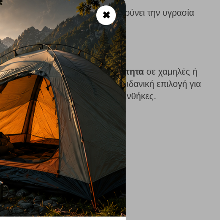
ντιβακτηριδιακό, ελαφρύ, απομακρύνει την υγρασία
✖
μομόνωση και ζεστασιά
 αντοχής στη φθορά
ητα για τέλεια εφαρμογή
σία και κάθε outdoor δραστηριότητα
σε χαμηλές ή
λτσα TRP από τη Lasting είναι ιδανική επιλογή για
αι προστασία σε απαιτητικές συνθήκες.
ό 0 C° έως +30 C°