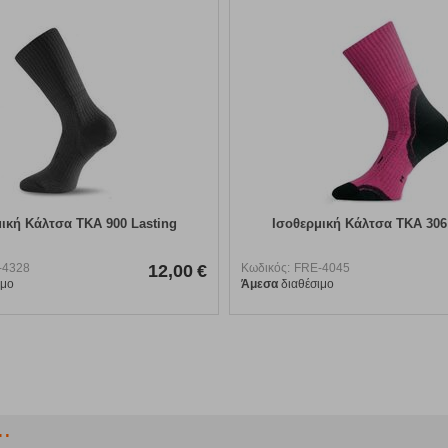
ική Κάλτσα TKA 900 Lasting
Ισοθερμική Κάλτσα TKA 306
-4328
12,00
€
Κωδικός:
FRE-4045
ιμο
Άμεσα
διαθέσιμο
.