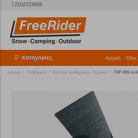
2102723936
Κατηγορίες
Αρχική
Όλες
/
/
/
Αρχική
Υποδήματα
Κάλτσες Ισοθερμικές -Τεχνικές
TRP-889 Ισοθ