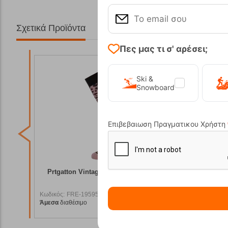
Σχετικά Προϊόντα
Πες μας τι σ' αρέσει;
Ski &
Snowboard
Επιβεβαιωση Πραγματικου Χρήστη
Protest
Prtgatton Vintage Pink Κάλτσες Protest
PrtKaya
Κωδικός:
FRE-19595
Κωδικός:
F
Άμεσα
διαθέσιμο
Άμεσα
διαθ
9,99
€
19,99
€