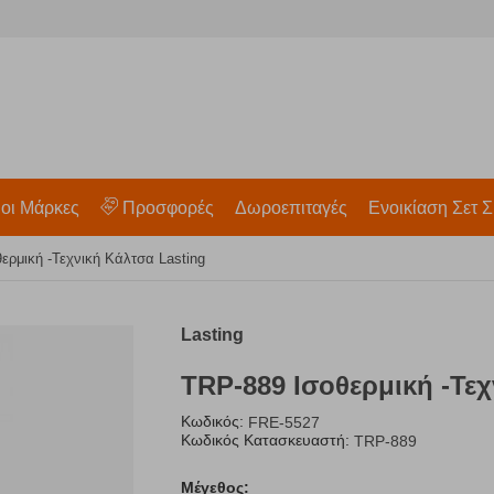
 οι Μάρκες
Προσφορές
Δωροεπιταγές
Ενοικίαση Σετ Σ
ερμική -Τεχνική Κάλτσα Lasting
Lasting
TRP-889 Ισοθερμική -Τεχ
Κωδικός:
FRE-5527
Κωδικός Κατασκευαστή:
TRP-889
Μέγεθος: