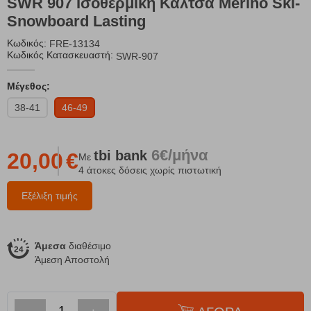
SWR 907 Ισοθερμική Κάλτσα Merino Ski-
Snowboard Lasting
Κωδικός:
FRE-13134
Κωδικός Κατασκευαστή:
SWR-907
Μέγεθος:
38-41
46-49
6€/μήνα
tbi
bank
20,00
€
Με
4 άτοκες δόσεις χωρίς πιστωτική
Εξέλιξη τιμής
Άμεσα
διαθέσιμο
Άμεση Αποστολή