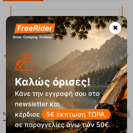
✖
Κωδ
Άμε
Prtgatton Vintage Pink Κάλτσες Protest
Καλώς όρισες!
Κωδικός:
FRE-19595
Κάνε την εγγραφή σου στο
Άμεσα
διαθέσιμο
99
€
19,99
€
newsletter και
κέρδισε
5€ έκπτωση ΤΩΡΑ,
Νέες Παραλαβές
σε παραγγελίες άνω των 50€.