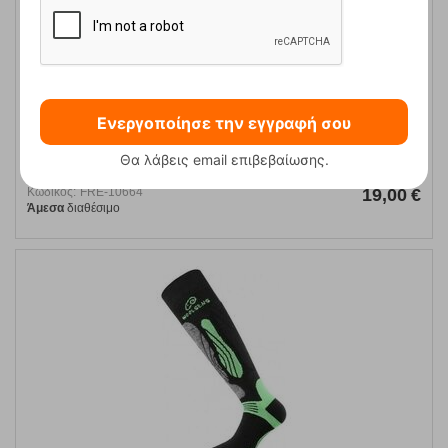
Ενεργοποίησε την εγγραφή σου
WSM 909 Ισοθερμική Merino Trekking Κάλτσα Lasting
Θα λάβεις email επιβεβαίωσης.
Κωδικός:
FRE-10664
19,00
€
Άμεσα
διαθέσιμο