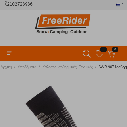
2102723936
0
0
/
/
/
Αρχική
Υποδήματα
Κάλτσες Ισοθερμικές -Τεχνικές
SWR 907 Ισοθερμ