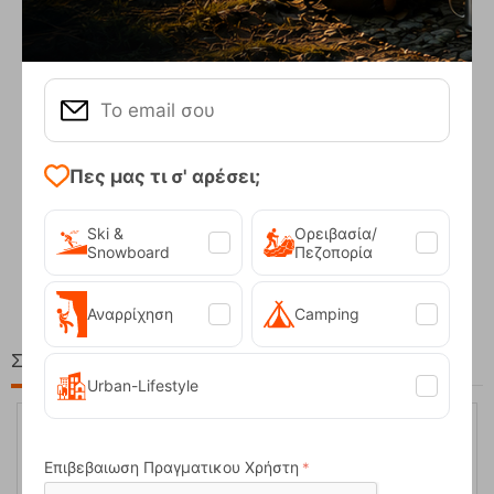
Πες μας τι σ' αρέσει;
Ski &
Ορειβασία/
Compact Ocean Blue Τηλεσκοπικά Μπατόν Πεζ...
Snowboard
Πεζοπορία
62,50
€
Αναρρίχηση
Camping
Στη ίδια Τιμή!
Urban-Lifestyle
Επιβεβαιωση Πραγματικου Χρήστη