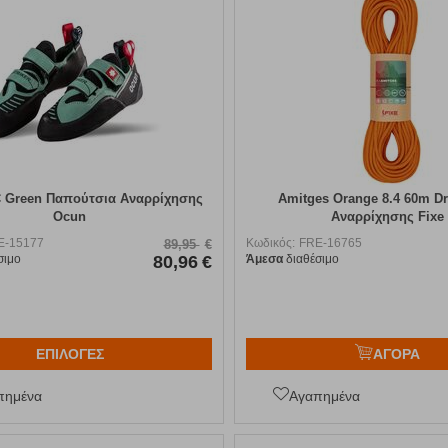
C Green Παπούτσια Αναρρίχησης
Amitges Orange 8.4 60m Dr
Ocun
Αναρρίχησης Fixe
E-15177
Κωδικός:
FRE-16765
89,95
€
σιμο
80,96
€
Άμεσα
διαθέσιμο
ΕΠΙΛΟΓΕΣ
ΑΓΟΡΑ
πημένα
Αγαπημένα