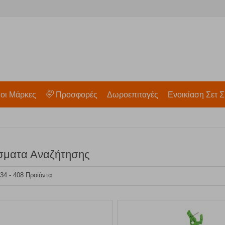
 οι Μάρκες
Προσφορές
Δωροεπιταγές
Ενοικίαση Σετ Σ
σματα Αναζήτησης
 34 - 408 Προϊόντα