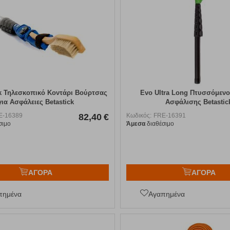
ck Τηλεσκοπικό Κοντάρι Βούρτσας
Evo Ultra Long Πτυσσόμενο
για Ασφάλειες Betastick
Ασφάλισης Betastic
E-16389
82,40
€
Κωδικός:
FRE-16391
σιμο
Άμεσα
διαθέσιμο
ΑΓΟΡΑ
ΑΓΟΡΑ
πημένα
Αγαπημένα