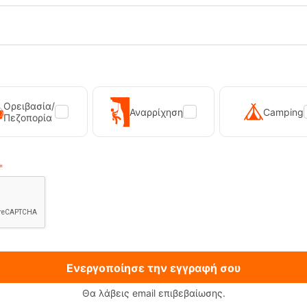
12
13
14
15
16
17
18
19
Ορειβασία/
Αναρρίχηση
Camping
Πεζοπορία
Ενεργοποίησε την εγγραφή σου
Θα λάβεις email επιβεβαίωσης.