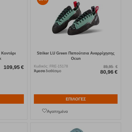
 Κοντάρι
Striker LU Green Παπούτσια Αναρρίχησης
k
Ocun
109,95
€
Κωδικός:
FRE-15178
89,95
€
Άμεσα
διαθέσιμο
80,96
€
ΕΠΙΛΟΓΕΣ
Αγαπημένα