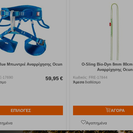
Blue Μπωντριέ Αναρρίχησης Ocun
O-Sling Bio-Dyn 8mm 80cm
Αναρρίχησης Ocun
E-17690
59,95
€
Κωδικός:
FRE-17844
σιμο
Άμεσα
διαθέσιμο
ΕΠΙΛΟΓΕΣ
ΑΓΟΡΑ
πημένα
Αγαπημένα