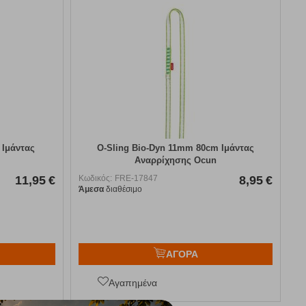
 Ιμάντας
O-Sling Bio-Dyn 11mm 80cm Ιμάντας
Αναρρίχησης Ocun
11,95
€
Κωδικός:
FRE-17847
8,95
€
Άμεσα
διαθέσιμο
ΑΓΟΡΑ
Αγαπημένα