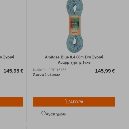
y Σχοινί
Amitges Blue 8.4 60m Dry Σχοινί
Αναρρίχησης Fixe
145,95
€
Κωδικός:
FRE-16766
145,99
€
Άμεσα
διαθέσιμο
ΑΓΟΡΑ
Αγαπημένα