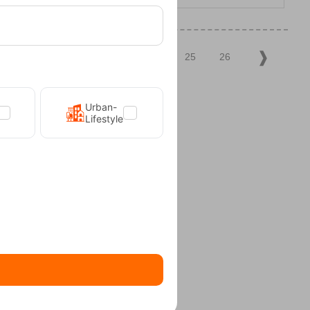
20
21
22
23
24
25
26
Urban-
Lifestyle