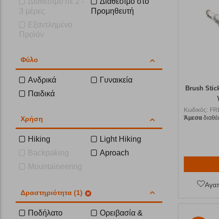
Διαθέσιμο σε 2 -
Διαθέσιμο στο
3 μέρες
Προμηθευτή
Εξαντλημένο
Προϊόν
Φύλο
Ανδρικά
Γυναικεία
Brush Sti
Παιδικά
Κωδικός:
FR
Άμεσα
διαθέ
Χρήση
Hiking
Light Hiking
Backpaking
Aproach
Mountaineering
Αγα
Δραστηριότητα (1)
Ποδήλατο
Ορειβασία &