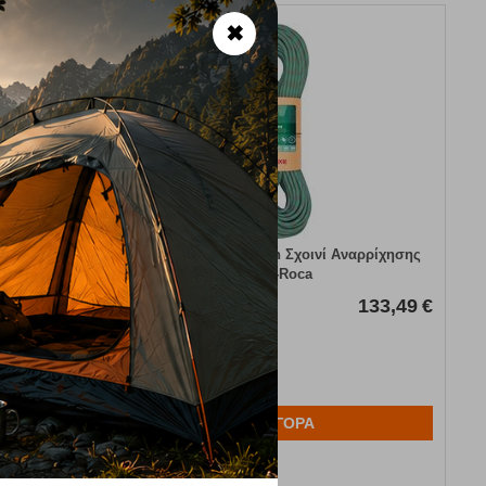
✖
d Φαρμακείο
Riglos 8.4 60m Green Σχοινί Αναρρίχησης
onka
Fixe-Roca
42,00
€
Κωδικός:
FRE-18215
133,49
€
Άμεσα
διαθέσιμο
ΑΓΟΡΑ
Αγαπημένα