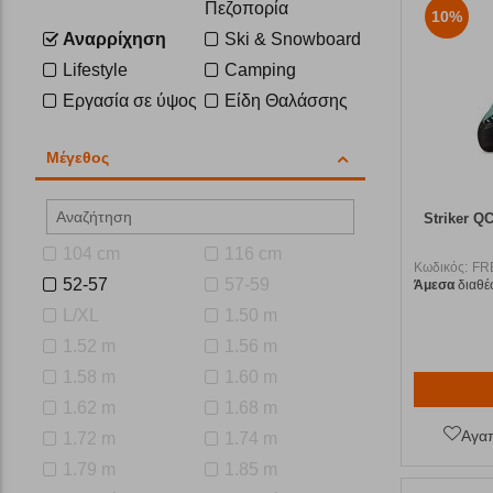
Πεζοπορία
10%
Αναρρίχηση
Ski & Snowboard
Lifestyle
Camping
Εργασία σε ύψος
Είδη Θαλάσσης
Μέγεθος
Striker Q
104 cm
116 cm
Κωδικός:
FR
52-57
57-59
Άμεσα
διαθέ
L/XL
1.50 m
1.52 m
1.56 m
1.58 m
1.60 m
1.62 m
1.68 m
Αγα
1.72 m
1.74 m
1.79 m
1.85 m