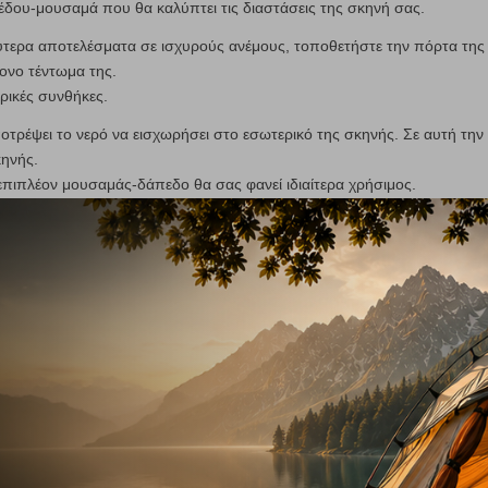
έδου-μουσαμά που θα καλύπτει τις διαστάσεις της σκηνή σας.
ύτερα αποτελέσματα σε ισχυρούς ανέμους, τοποθετήστε την πόρτα της
ονο τέντωμα της.
ιρικές συνθήκες.
οτρέψει το νερό να εισχωρήσει στο εσωτερικό της σκηνής. Σε αυτή την
κηνής.
επιπλέον μουσαμάς-δάπεδο θα σας φανεί ιδιαίτερα χρήσιμος.
που διαθέτει η σκηνή με πιο ισχυρά. Για πετρώδες ή σκληρό έδαφος
ι.
ηνή καθώς μπορεί να καταστρέψουν το ύφασμα της.
 τη μορφή ραφής είτε με ταινία, σας συνιστούμε να χρησιμοποιήσετε ένα
 συντήρηση τους. Η παρατεταμένη έκθεση στον ήλιο μπορεί να
ερη προσοχή την ταινία, τοποθετήστε ειδικό σπρέι που σφραγίζει τις
χνογνωσία και τα κατάλληλα υλικά για την επιδιόρθωση.
τα πιο αδύναμα σημεία στις σκηνές. Χειριστείτε τα με προσοχή.
την σκηνή, αν την εκθέτετε σε άμεση ηλιακή ακτινοβολία για μεγάλες
ριστικά της σκηνή σας.