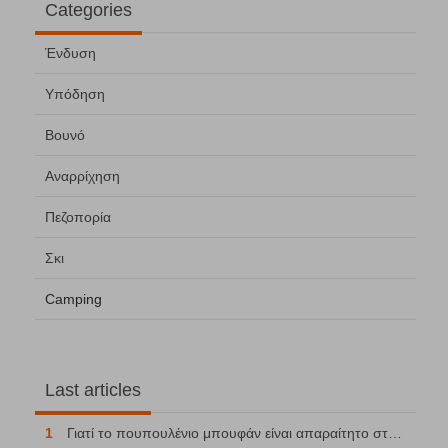
Categories
Ένδυση
Υπόδηση
Βουνό
Αναρρίχηση
Πεζοπορία
Σκι
Camping
Last articles
1
Γιατί το πουπουλένιο μπουφάν είναι απαραίτητο στο βουνό;