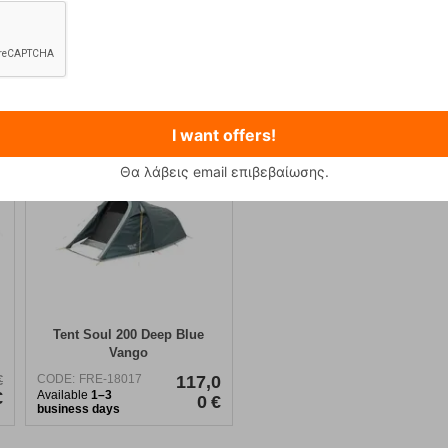
ράσου το!
I want offers!
Θα λάβεις email επιβεβαίωσης.
Tent Soul 200 Deep Blue
Vango
CODE:
FRE-18017
117,0
€
€
Available
1–3
0
€
business days