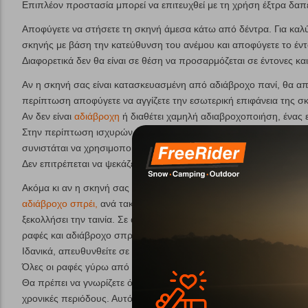
Επιπλέον προστασία μπορεί να επιτευχθεί με τη χρήση έξτρα δαπ
Αποφύγετε να στήσετε τη σκηνή άμεσα κάτω από δέντρα. Για καλ
σκηνής με βάση την κατεύθυνση του ανέμου και αποφύγετε το έντ
Διαφορετικά δεν θα είναι σε θέση να προσαρμόζεται σε έντονες κα
Αν η σκηνή σας είναι κατασκευασμένη από αδιάβροχο πανί, θα απ
περίπτωση αποφύγετε να αγγίζετε την εσωτερική επιφάνεια της σ
Αν δεν είναι
αδιάβροχη
ή διαθέτει χαμηλή αδιαβροχοποιήση, ένας 
Στην περίπτωση ισχυρών ανέμων, αντικαταστήστε τα πασσαλάκια 
συνιστάται να χρησιμοποιήσετε πασσαλάκια U-μορφής από ατσάλ
Δεν επιτρέπεται να ψεκάζετε με εντομοκτόνα εντός ή επί της σκ
Ακόμα κι αν η σκηνή σας διαθέτει θερμοκολλημένες ραφές, είτε με
αδιάβροχο σπρέι,
ανά τακτά χρονικά διαστήματα για την καλύτερη
ξεκολλήσει την ταινία. Σε αυτή την περίπτωση αφαιρέστε με ιδιαίτ
ραφές και αδιάβροχο σπρέι για την εκ νέου σφράγιση των ραφών.
Ιδανικά, απευθυνθείτε σε
εξειδικευμένο κατάστημα
που έχει την τε
Όλες οι ραφές γύρω από τα φερμουάρ και τις μπαρέτες, είναι από 
Θα πρέπει να γνωρίζετε ότι υπεριώδη ακτινοβολία (UV) θα βλάψει 
χρονικές περιόδους. Αυτό βέβαια θα εξαρτηθεί και από τα χαρακτη