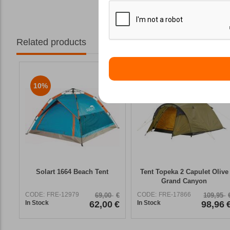
Μοι
Related products
10%
10%
Solart 1664 Beach Tent
Tent Topeka 2 Capulet Olive
Grand Canyon
CODE:
FRE-12979
CODE:
FRE-17866
69,00
€
109,95
In Stock
62,00
€
In Stock
98,96