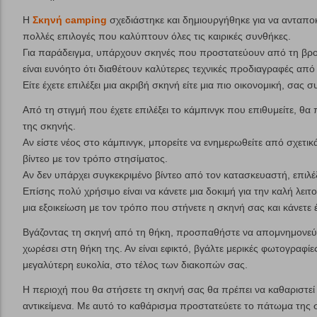
Η
Σκηνή camping
σχεδιάστηκε και δημιουργήθηκε για να ανταποκ
πολλές επιλογές που καλύπτουν όλες τις καιρικές συνθήκες.
Για παράδειγμα, υπάρχουν σκηνές που προστατεύουν από τη βροχή
είναι ευνόητο ότι διαθέτουν καλύτερες τεχνικές προδιαγραφές από 
Είτε έχετε επιλέξει μια ακριβή σκηνή είτε μια πιο οικονομική, σας
Από τη στιγμή που έχετε επιλέξει το κάμπινγκ που επιθυμείτε, θα
της σκηνής.
Αν είστε νέος στο κάμπινγκ, μπορείτε να ενημερωθείτε από σχετικά
βίντεο με τον τρόπο στησίματος.
Αν δεν υπάρχει συγκεκριμένο βίντεο από τον κατασκευαστή, επιλέ
Επίσης πολύ χρήσιμο είναι να κάνετε μια δοκιμή για την καλή λειτ
μια εξοικείωση με τον τρόπο που στήνετε η σκηνή σας και κάνετε 
Βγάζοντας τη σκηνή από τη θήκη, προσπαθήστε να απομνημονεύσε
χωρέσει στη θήκη της. Αν είναι εφικτό, βγάλτε μερικές φωτογραφίε
μεγαλύτερη ευκολία, στο τέλος των διακοπών σας.
Η περιοχή που θα στήσετε τη σκηνή σας θα πρέπει να καθαριστεί
αντικείμενα. Με αυτό το καθάρισμα προστατεύετε το πάτωμα της 