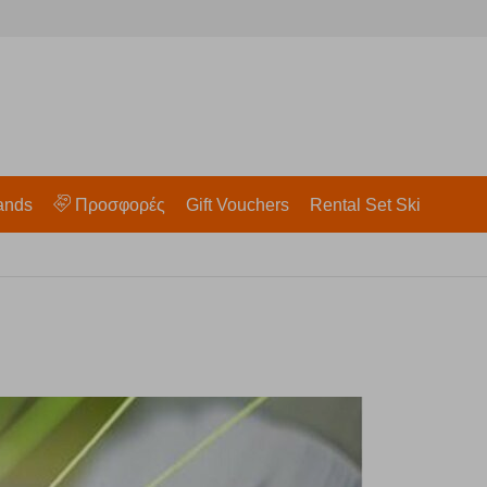
ands
Προσφορές
Gift Vouchers
Rental Set Ski