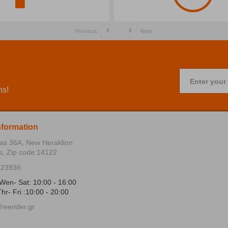
Previous
Next
Enter your
ns!
nformation
ias 36Α, New Heraklion
s, Zip code:14122
723936
Wen- Sat: 10:00 - 16:00
hr- Fri :10:00 - 20:00
reerider.gr