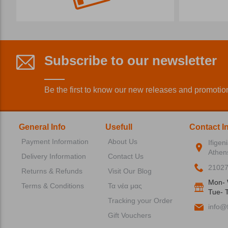
Subscribe to our newsletter
Be the first to know our new releases and promotio
General Info
Usefull
Contact I
Payment Information
About Us
Ifigen
Athen
Delivery Information
Contact Us
2102
Returns & Refunds
Visit Our Blog
Mon- 
Terms & Conditions
Τα νέα μας
Tue- T
Tracking your Order
info@f
Gift Vouchers