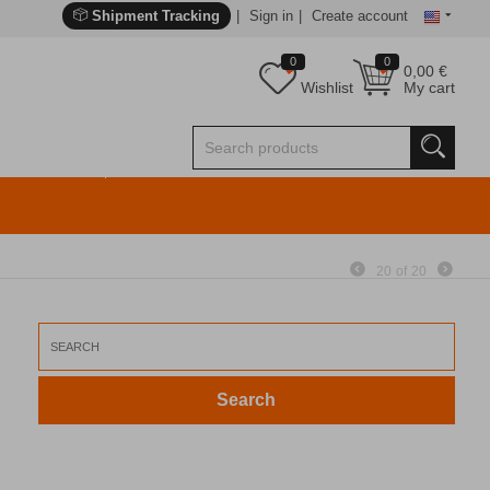
Shipment Tracking
Sign in
Create account
0
0
0,00
€
Wishlist
My cart
20
of
20
Search