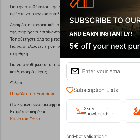
Για την αποθήκευση της σκηνής επιβάλλεται ένα καλό καθάρισμα 
αφήστε να στεγνώσει καλά πριν τη συσκευάσετε. Ποτέ μην πλένετ
SUBSCRIBE TO OU
Αφαιρέστε προσεκτικά τα
πασσαλάκια
και τις
μπανέλες
για να βγο
της σκηνής να λιπαίνονται ελαφρώς για την αποφυγή οξείδωσης τ
AND EARN INSTANTLY!
Τοποθετήστε όλα τα μεταλλικά μέρη της σε μια μεριά της σκηνής, 
5€ off your next pu
Για να διπλώσετε τη σκηνή χρησιμοποιήστε σαν οδηγό τη θήκη που
στη θήκη.
Για να αποθηκεύσετε τη σκηνή θα πρέπει να είναι τελείως στεγνή
και δροσερό μέρος.
Φιλικά
Subscription Lists
Η ομάδα του Freerider
(Το κείμενο είναι μετάφραση από την
Outwell
για τη σωστή χρήση 
Ski &
Επιμέλεια κειμένου
Snowboard
Κυριακού Τόνια
Anti-bot validation