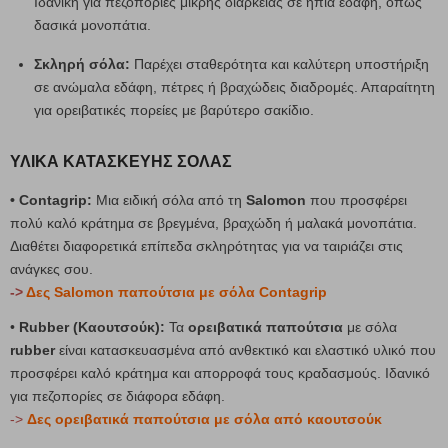
Ιδανική για πεζοπορίες μικρής διάρκειας σε ήπια εδάφη, όπως
δασικά μονοπάτια.
Σκληρή σόλα:
Παρέχει σταθερότητα και καλύτερη υποστήριξη
σε ανώμαλα εδάφη, πέτρες ή βραχώδεις διαδρομές. Απαραίτητη
για ορειβατικές πορείες με βαρύτερο σακίδιο.
ΥΛΙΚΆ ΚΑΤΑΣΚΕΥΉΣ ΣΌΛΑΣ
• Contagrip:
Μια ειδική σόλα από τη
Salomon
που προσφέρει
πολύ καλό κράτημα σε βρεγμένα, βραχώδη ή μαλακά μονοπάτια.
Διαθέτει διαφορετικά επίπεδα σκληρότητας για να ταιριάζει στις
ανάγκες σου.
->
Δες Salomon παπούτσια με σόλα Contagrip
•
Rubber (Καουτσούκ):
Τα
ορειβατικά παπούτσια
με σόλα
rubber
είναι κατασκευασμένα από ανθεκτικό και ελαστικό υλικό που
προσφέρει καλό κράτημα και απορροφά τους κραδασμούς. Ιδανικό
για πεζοπορίες σε διάφορα εδάφη.
->
Δες ορειβατικά παπούτσια με σόλα από καουτσούκ