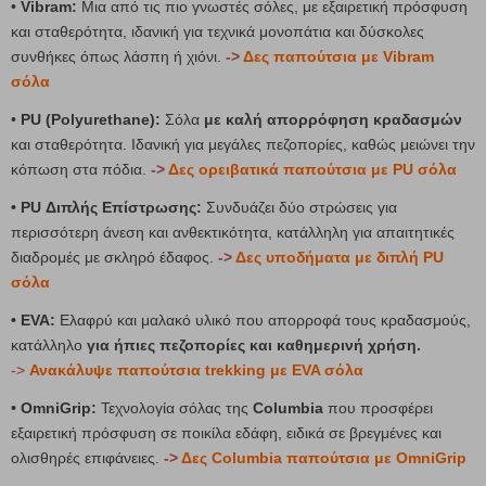
•
Vibram:
Μια από τις πιο γνωστές σόλες, με εξαιρετική πρόσφυση
και σταθερότητα, ιδανική για τεχνικά μονοπάτια και δύσκολες
συνθήκες όπως λάσπη ή χιόνι.
->
Δες παπούτσια με Vibram
σόλα
•
PU (Polyurethane):
Σόλα
με καλή απορρόφηση κραδασμών
και σταθερότητα. Ιδανική για μεγάλες πεζοπορίες, καθώς μειώνει την
κόπωση στα πόδια.
->
Δες ορειβατικά παπούτσια με PU σόλα
• PU Διπλής Επίστρωσης:
Συνδυάζει δύο στρώσεις για
περισσότερη άνεση και ανθεκτικότητα, κατάλληλη για απαιτητικές
διαδρομές με σκληρό έδαφος.
->
Δες υποδήματα με διπλή PU
σόλα
• EVA:
Ελαφρύ και μαλακό υλικό που απορροφά τους κραδασμούς,
κατάλληλο
για ήπιες πεζοπορίες και καθημερινή χρήση.
->
Ανακάλυψε παπούτσια trekking με EVA σόλα
• OmniGrip:
Τεχνολογία σόλας της
Columbia
που προσφέρει
εξαιρετική πρόσφυση σε ποικίλα εδάφη, ειδικά σε βρεγμένες και
ολισθηρές επιφάνειες.
->
Δες Columbia παπούτσια με OmniGrip