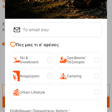
Πώς επιλέγω ορειβατικά παπούτσια – Οδηγός για κάθε
δραστηριότητα
Επιμέλεια Κειμένου
Κυριακού Τόνια
Πες μας τι σ' αρέσει;
Ski &
Ορειβασία/
Snowboard
Πεζοπορία
Μοιράσου το!
Αναρρίχηση
Camping
Urban-Lifestyle
Αναζήτηση
Επιβεβαιωση Πραγματικου Χρήστη