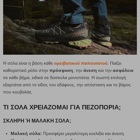
Η σόλα είναι η βάση κάθε
ορειβατικού παπουτσιού
. Παίζει
καθοριστικό ρόλο στην
πρόσφυση
, την
άνεση
και την
ασφάλεια
σε κάθε βήμα, ειδικά σε δύσκολα μονοπάτια. Η σωστή επιλογή
εξαρτάται από το είδος του εδάφους, την απόσταση και το βάρος
που κουβαλάς.
ΤΙ ΣΌΛΑ ΧΡΕΙΆΖΟΜΑΙ ΓΙΑ ΠΕΖΟΠΟΡΊΑ;
ΣΚΛΗΡΉ Ή ΜΑΛΑΚΉ ΣΌΛΑ;
Μαλακή σόλα:
Προσφέρει μεγαλύτερη ευελιξία και άνεση.