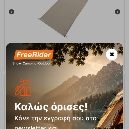
Cotton Liner Single Σεντόνι Υπνόσακου Outwell
✖
Κωδικός:
FRE-13591
27,95
€
Άμεσα
διαθέσιμο
24,95
€
9%
Καλώς όρισες!
Κάνε την εγγραφή σου στο
newsletter και