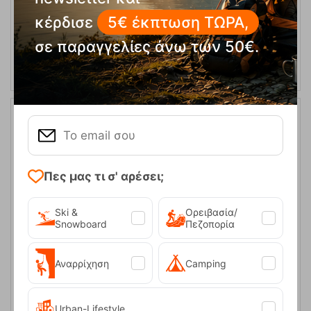
κέρδισε
5€ έκπτωση ΤΩΡΑ,
Cotton Liner Double Σεντόνι Υπνόσακου Outwell
σε παραγγελίες άνω των 50€.
Κωδικός:
FRE-13592
43,95
€
Άμεσα
διαθέσιμο
39,95
€
33%
Πες μας τι σ' αρέσει;
Ski &
Ορειβασία/
Snowboard
Πεζοπορία
Icefall Pro 900 Ορειβατικός Υπνόσακος Robens
Αναρρίχηση
Camping
Κωδικός:
FRE-15307
209,95
€
Άμεσα
διαθέσιμο
139,95
€
Urban-Lifestyle