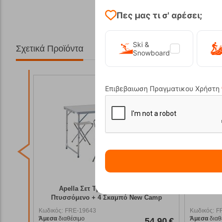
Πες μας τι σ' αρέσει;
Ski &
Σχετικά Προϊόντα
Snowboard
Επιβεβαιωση Πραγματικου Χρήστη
50%
15%
ου
Τραπέζι Roblin S Outwell
Adve
Camp
Κωδικός:
FRE-18775
Κωδικός:
137,95
€
Άμεσα
διαθέσιμο
Άμεσα
δια
54,90
€
68,95
€