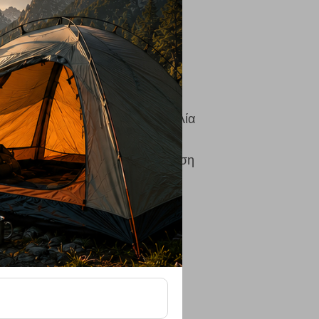
λουμίνιο
utdoor γεύματα με απόλυτη ευκολία
κολο στη μεταφορά
τασκευή για συχνή χρήση στη φύση