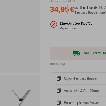
Π.Τ.Λ.
40,95
€
9.
tbi
bank
34,95
€
Με
4 άτοκες δόσεις χωρί
Εξαντλημένο Προϊόν
Μη διαθέσιμο
ΔΩΡΕΑΝ ΜΕΤΑΦ
Βάρος:
2kg
Μεχρι 6 ατοκες δοσεις
Αποστόλη & Παράδοση
Eπιστροφές προϊόντων