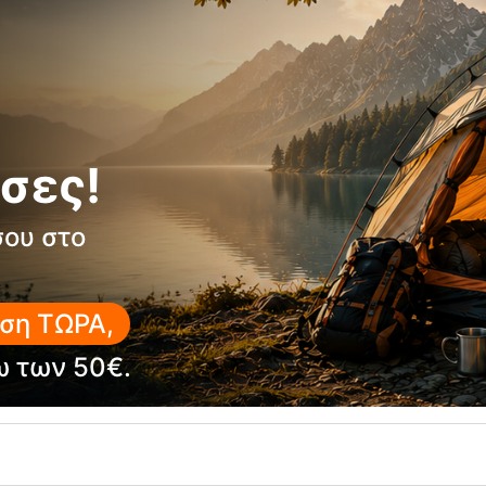
Υλικά:
Σκελετός:
Αλουμίνιο
Επιφάνεια τραπεζιού:
Α
Γιατί να το επιλέξεις
σες!
Ιδανικό για camping και o
Εξαιρετικά ελαφρύ και εύ
σου στο
Σταθερή και ανθεκτική κα
ση ΤΩΡΑ,
ω των 50€.