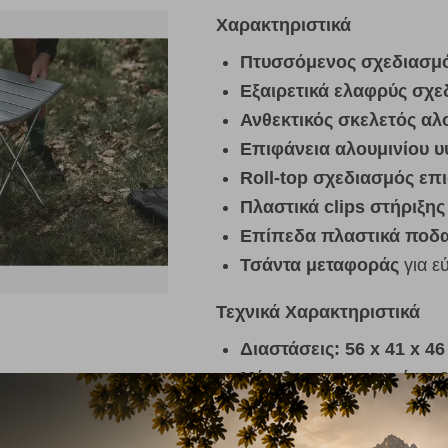
Χαρακτηριστικά
Πτυσσόμενος σχεδιασμ
Εξαιρετικά ελαφρύς σχεδ
Ανθεκτικός σκελετός αλ
Επιφάνεια αλουμινίου 
Roll-top σχεδιασμός επ
Πλαστικά clips στήριξης
Επίπεδα πλαστικά ποδ
Τσάντα μεταφοράς
για ε
Τεχνικά Χαρακτηριστικά
Διαστάσεις:
56 x 41 x 46
Μέγεθος συσκευασίας:
6
Μέγιστο φορτίο:
35 kg
Βάρος:
1,38 kg