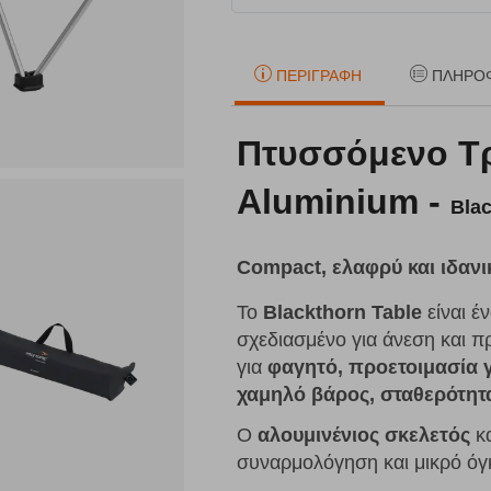
ΠΕΡΙΓΡΑΦΉ
ΠΛΗΡΟ
Πτυσσόμενο Τ
Aluminium -
Bla
Compact, ελαφρύ και ιδανι
Το
Blackthorn Table
είναι έ
σχεδιασμένο για άνεση και πρ
για
φαγητό, προετοιμασία γ
χαμηλό βάρος, σταθερότητα
Ο
αλουμινένιος σκελετός
κ
συναρμολόγηση και μικρό όγ