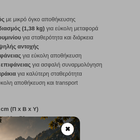
ός
με μικρό όγκο αποθήκευσης
ιασμός (1,38 kg)
για εύκολη μεταφορά
ουμινίου
για σταθερότητα και διάρκεια
υψηλής αντοχής
ιφάνειας
για εύκολη αποθήκευση
 επιφάνειας
για ασφαλή συναρμολόγηση
αράκια
για καλύτερη σταθερότητα
ύκολη αποθήκευση και transport
 cm (Π x Β x Υ)
 x 13 x 58 cm
✖