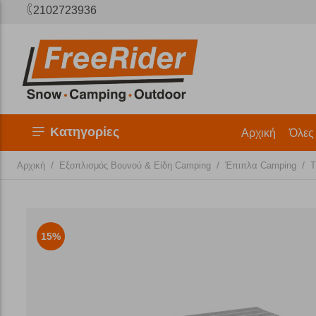
2102723936
Κατηγορίες
Αρχική
Όλες
/
/
/
Αρχική
Εξοπλισμός Βουνού & Είδη Camping
Έπιπλα Camping
Τ
15%