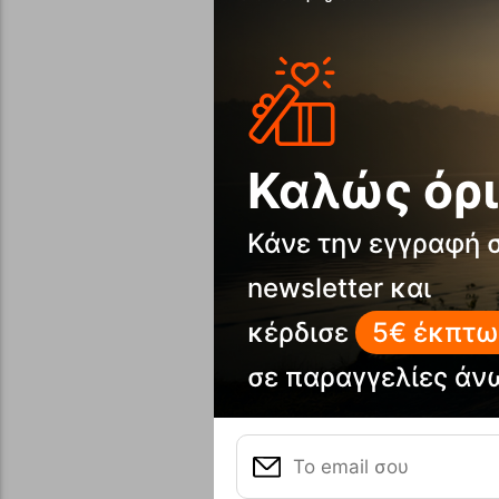
Καλώς όρι
Κάνε την εγγραφή 
newsletter και
κέρδισε
5€ έκπτω
σε παραγγελίες άν