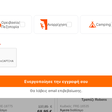
Ορειβασία/
Αναρρίχηση
Camping
Πεζοπορία
Ενεργοποίησε την εγγραφή σου
Θα λάβεις email επιβεβαίωσης.
nture Table Small Πτυσσόμενο
Snack Table Τραπέζι Ozt
Τραπέζι Robens
FRE-16535
Κωδικός:
FRE-16437
52,95
€
θέσιμο
Διαθέσιμο
1 - 3 ήμερες
44,95
€