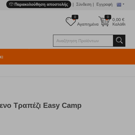
Παρακολούθηση αποστολής
Σύνδεση
Εγγραφή
0
0
0,00
€
Αγαπημένα
Καλάθι
κι
ενο Τραπέζι Easy Camp