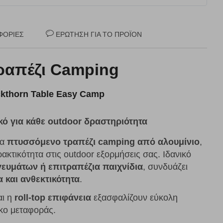
ΦΟΡΊΕΣ
ΕΡΏΤΗΣΗ ΓΙΑ ΤΟ ΠΡΟΪΌΝ
ραπέζι Camping
ckthorn Table Easy Camp
κό για κάθε outdoor δραστηριότητα
να
πτυσσόμενο τραπέζι camping από αλουμίνιο
,
ακτικότητα στις outdoor εξορμήσεις σας. Ιδανικό
ευμάτων ή επιτραπέζια παιχνίδια
, συνδυάζει
 και ανθεκτικότητα
.
αι η
roll-top επιφάνεια
εξασφαλίζουν εύκολη
κο μεταφοράς.