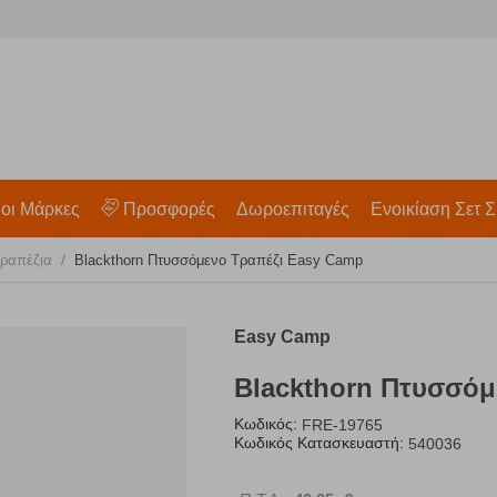
 οι Μάρκες
Προσφορές
Δωροεπιταγές
Ενοικίαση Σετ Σ
/
ραπέζια
Blackthorn Πτυσσόμενο Τραπέζι Easy Camp
Easy Camp
Blackthorn Πτυσσόμ
Κωδικός:
FRE-19765
Κωδικός Κατασκευαστή:
540036