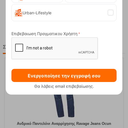
Urban-Lifestyle
Compact Ocean Blue Τηλεσκοπικά Μπατόν Πεζ...
62,50
€
Επιβεβαιωση Πραγματικου Χρήστη
Στη ίδια Τιμή!
20%
Ενεργοποίησε την εγγραφή σου
Θα λάβεις email επιβεβαίωσης.
Ανδρικό Παντελόνι Αναρρίχησης Ravage Jeans Ocun