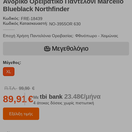
Ανδρικό Ορειβατικό Παντελόνι Marcello
Blueblack Northfinder
Κωδικός:
FRE-18439
Κωδικός Κατασκευαστή:
NO-3955OR 630
Εποχή Χρήση Παντελόνια Ορειβασίας: Φθινόπωρο - Χειμώνας
Μεγεθολόγιο
Μέγεθος:
XL
Π.Τ.Λ.
99,90
€
23.48€/μήνα
tbi
bank
89,91
€
Με
4 άτοκες δόσεις χωρίς πιστωτική
Εξέλιξη τιμής