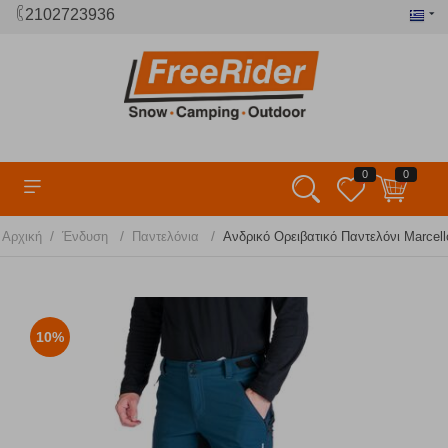
2102723936
0
0
/
/
/
Αρχική
Ένδυση
Παντελόνια
Ανδρικό Ορειβατικό Παντελόνι Marcello
10%