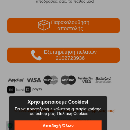
αποδράσεις σας, το πάθος μας!
Παρακολούθηση
αποστολής
Εξυπηρέτηση πελατών
2102723936
Χρησιμοποιούμε Cookies!
Για να προσφέρουμε καλύτερη εμπειρία χρήσης
© 2002-2026 FreeRider
- Απολαύστε τις εξορμήσεις σας!
του eshop μας.
Πολιτική Cookies
Κατασκευή eshop netikon.gr
Αποδοχή Όλων