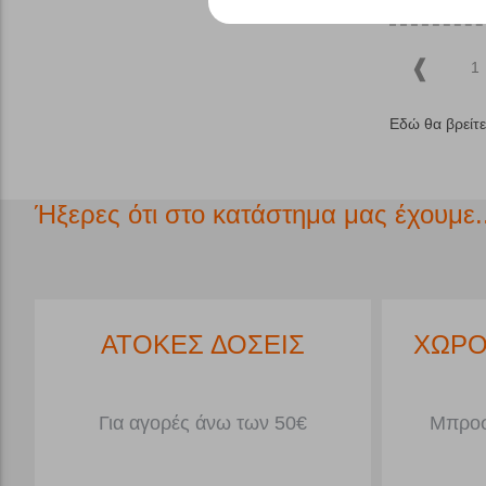
Ασφάλισης -
Καταβατήρες
1
Τροχαλίες
Υλικά Ασφάλισης
- Προσωρινές
Ασφάλειες
Εδώ θα βρείτ
Φρένα Ανάβασης
Ήξερες ότι στο κατάστημα μας έχουμε..
ΔΩΡΕΑΝ ΜΕΤΑΦΟΡΙΚΑ*
ΑΤ
Για Παραγγελίες άνω 79€<5kg
Για 