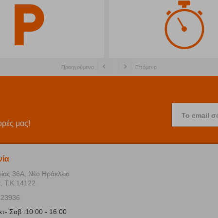
Προηγούμενο
Επόμενο
Το email σ
ορές μας!
νία
είας 36Α, Νέο Ηράκλειο
, Τ.Κ.14122
723936
ετ- Σαβ :10:00 - 16:00