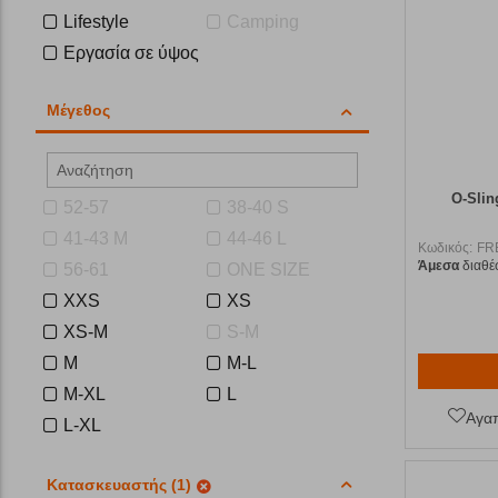
Lifestyle
Camping
Εργασία σε ύψος
Μέγεθος
O-Slin
52-57
38-40 S
41-43 M
44-46 L
Κωδικός:
FR
Άμεσα
διαθέ
56-61
ONE SIZE
XXS
XS
XS-M
S-M
M
M-L
M-XL
L
Αγα
L-XL
Κατασκευαστής (1)