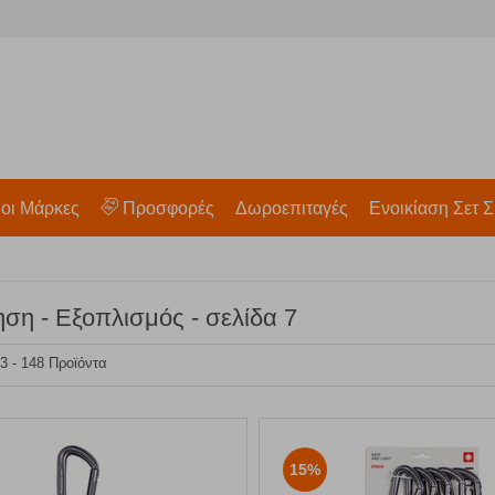
 οι Μάρκες
Προσφορές
Δωροεπιταγές
Ενοικίαση Σετ Σ
ση - Εξοπλισμός - σελίδα 7
13 - 148 Προϊόντα
15%