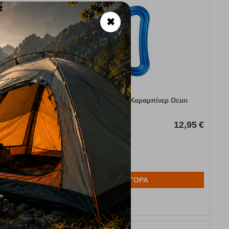
✖
 Blue 15mm
Raven Bent Blue Καραμπίνερ Ocun
n
Κωδικός:
FRE-17753
12,95
€
114,95
€
97,70
€
Άμεσα
διαθέσιμο
ΑΓΟΡΑ
Αγαπημένα