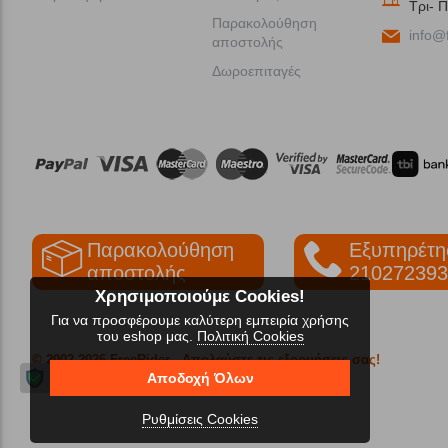
Tρι- Π
Παρακολούθηση
info@f
αποστολής
Δωροεπιταγές
Παρακολούθηση
Εξυπηρέτη
αποστολής
210272393
Χρησιμοποιούμε Cookies!
Για να προσφέρουμε καλύτερη εμπειρία χρήσης
του eshop μας.
Πολιτική Cookies
© 2002-2026 FreeRider
- Απολαύστε τις εξορμήσεις σας!
Αποδοχή Όλων
Ρυθμίσεις Cookies