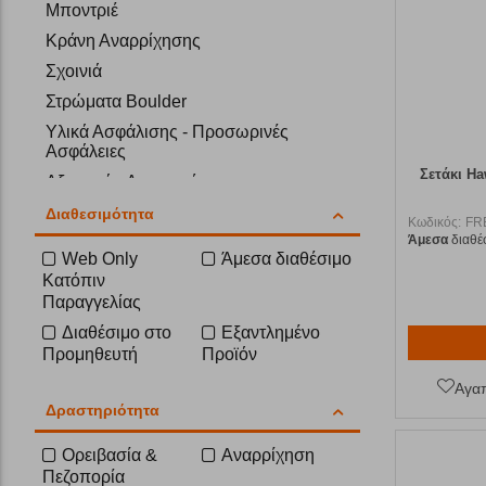
Μποντριέ
Κράνη Αναρρίχησης
Σχοινιά
Στρώματα Boulder
Υλικά Ασφάλισης - Προσωρινές
Ασφάλειες
Σετάκι H
Αξεσουάρ Αναρριχήσης
Γυαλιά Ασφάλισης
Διαθεσιμότητα
Κωδικός:
FR
Άμεσα
διαθέ
Πιασίματα Αναρρίχησης
Web Only
Άμεσα διαθέσιμο
Πλακέτες & Αγκύρια
Κατόπιν
Παραγγελίας
Εξοπλισμός Ενδυνάμωσης
Διαθέσιμο στο
Εξαντλημένο
Εργασία Σε Ύψος
Προμηθευτή
Προϊόν
Αγα
Δραστηριότητα
Ορειβασία &
Αναρρίχηση
Πεζοπορία