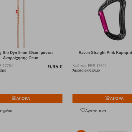
g Bio-Dyn 8mm 60cm Ιμάντας
Raven Straight Pink Καραμπ
Αναρρίχησης Ocun
E-17784
9,95
€
Κωδικός:
FRE-17802
σιμο
Άμεσα
διαθέσιμο
ΑΓΟΡΑ
ΑΓΟΡΑ
πημένα
Αγαπημένα