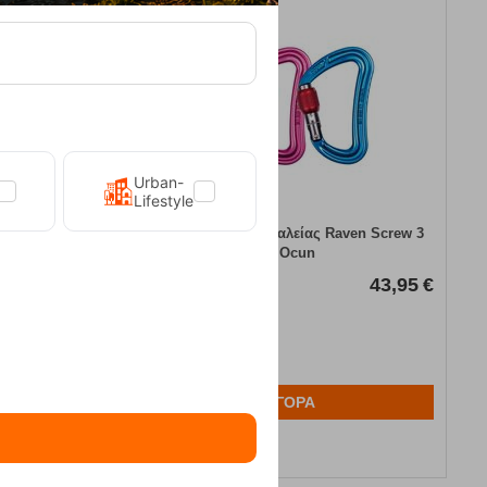
Urban-
Lifestyle
oom PA 15/22
Σετ Καραμπίνερ Ασφαλείας Raven Screw 3
pack Ocun
Κωδικός:
FRE-18877
43,95
€
28,95
€
21,00
€
Άμεσα
διαθέσιμο
ΑΓΟΡΑ
Αγαπημένα