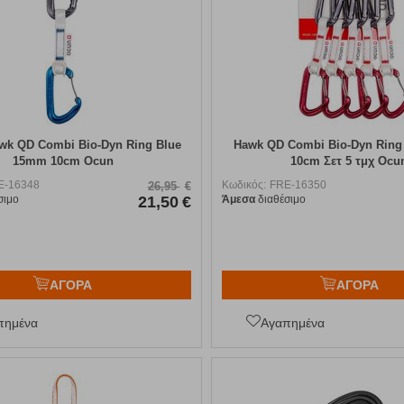
awk QD Combi Bio-Dyn Ring Blue
Hawk QD Combi Bio-Dyn Rin
15mm 10cm Ocun
10cm Σετ 5 τμχ Ocu
E-16348
Κωδικός:
FRE-16350
26,95
€
σιμο
21,50
€
Άμεσα
διαθέσιμο
ΑΓΟΡΑ
ΑΓΟΡΑ
πημένα
Αγαπημένα