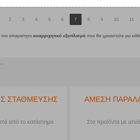
2
3
4
5
6
7
8
9
10
11
ε τον απαραίτητο
αναρριχητικό εξοπλισμό
που θα χρειαστείτε για κάθ
.
ΟΚΕΣ ΔΟΣΕΙΣ
ΧΩΡΟΣ ΣΤΑΘΜΕ
αγορές άνω των 50€
Μπροστά από το κατά