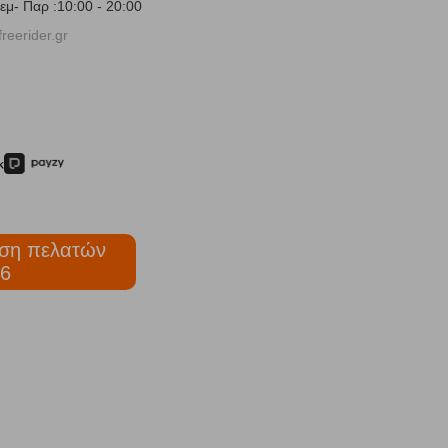
εμ- Παρ :10:00 - 20:00
reerider.gr
ση πελατών
6