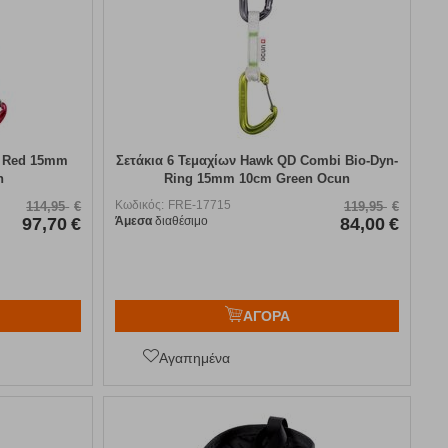
g Red 15mm
Σετάκια 6 Τεμαχίων Hawk QD Combi Bio-Dyn-
n
Ring 15mm 10cm Green Ocun
Κωδικός:
FRE-17715
114,95
€
119,95
€
97,70
€
Άμεσα
διαθέσιμο
84,00
€
ΑΓΟΡΑ
Αγαπημένα