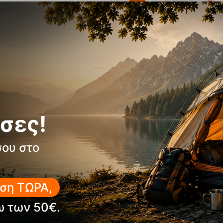
15%
alk 250g Σκόνη Μαγνησίας Ocun
Hawk QD Combi Bio-Dyn Ring
10cm Σετ 5 τμχ Ocu
σες!
E-19608
12,95
€
Κωδικός:
FRE-16349
σιμο
Άμεσα
διαθέσιμο
σου στο
ΑΓΟΡΑ
ΑΓΟΡΑ
ση ΤΩΡΑ,
πημένα
Αγαπημένα
ω των 50€.