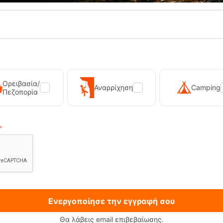
27%
Ορειβασία/
Αναρρίχηση
Camping
Πεζοπορία
 Τεμαχίων Raven QD Bio-Dyn Pink
Σετάκι Καραμπίνερ Raven QD Z
Ocun
16cm Blue Ocun
E-18303
Κωδικός:
FRE-18320
169,95
€
σιμο
119,00
€
Άμεσα
διαθέσιμο
ΑΓΟΡΑ
ΑΓΟΡΑ
Ενεργοποίησε την εγγραφή σου
πημένα
Αγαπημένα
Θα λάβεις email επιβεβαίωσης.