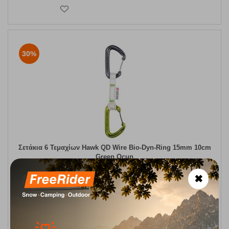
30%
Σετάκια 6 Τεμαχίων Hawk QD Wire Bio-Dyn-Ring 15mm 10cm
Green Ocun
Κωδικός:
FRE-17717
109,95
€
✖
Άμεσα
διαθέσιμο
77,00
€
ΑΓΟΡΑ