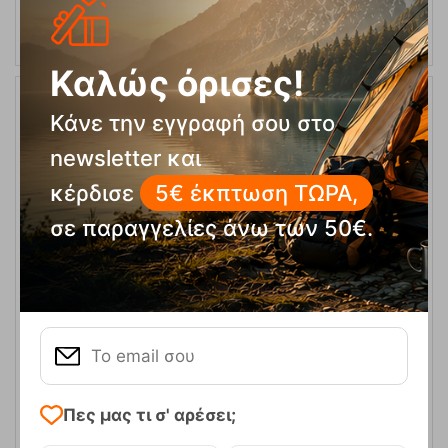
Καλώς όρισες!
Κάνε την εγγραφή σου στο
30%
newsletter και
κέρδισε
5€ έκπτωση ΤΩΡΑ,
σε παραγγελίες άνω των 50€.
Σετάκια 6 Τεμαχίων Hawk QD Wire Bio-Dyn-Ring 15mm 10cm
Red Ocun
Κωδικός:
FRE-17718
109,95
€
Άμεσα
διαθέσιμο
77,00
€
Πες μας τι σ' αρέσει;