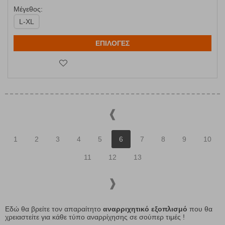
Μέγεθος:
L-XL
ΕΠΙΛΟΓΕΣ
1
2
3
4
5
6
7
8
9
10
11
12
13
Εδώ θα βρείτε τον απαραίτητο
αναρριχητικό εξοπλισμό
που θα
χρειαστείτε για κάθε τύπο αναρρίχησης σε σούπερ τιμές !