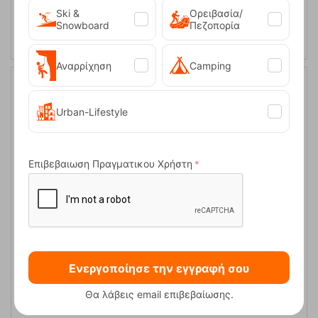
ΑΓΟΡΑ
Ski &
Ορειβασία/
Snowboard
Πεζοπορία
Αναρρίχηση
Camping
Urban-Lifestyle
Επιβεβαιωση Πραγματικου Χρήστη
O-Sling Eco-Pes 16mm 120cm Ιμάντας Αναρρίχησης Ocun
Κωδικός:
FRE-17849
7,95
€
Ενεργοποίησε την εγγραφή σου
Άμεσα
διαθέσιμο
Θα λάβεις email επιβεβαίωσης.