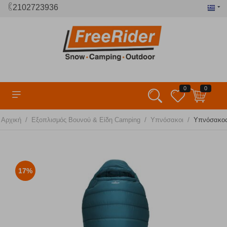
2102723936
0
0
/
/
/
Αρχική
Εξοπλισμός Βουνού & Είδη Camping
Υπνόσακοι
Υπνόσακος 
17%