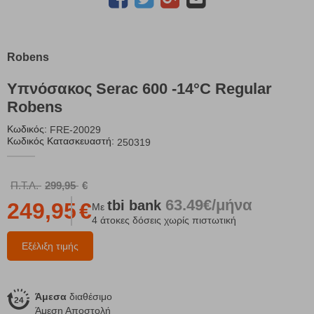
Robens
Υπνόσακος Serac 600 -14°C Regular
Robens
Κωδικός:
FRE-20029
Κωδικός Κατασκευαστή:
250319
Π.Τ.Λ.
299,95
€
63.49€/μήνα
tbi
bank
249,95
€
Με
4 άτοκες δόσεις χωρίς πιστωτική
Εξέλιξη τιμής
Άμεσα
διαθέσιμο
Άμεση Αποστολή