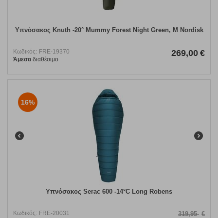
Υπνόσακος Knuth -20° Mummy Forest Night Green, M Nordisk
Κωδικός:
FRE-19370
269,00
€
Άμεσα
διαθέσιμο
16%
Υπνόσακος Serac 600 -14°C Long Robens
Κωδικός:
FRE-20031
319,95
€