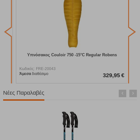
Κωδ
Άμε
Υπνόσακος Couloir 750 -15°C Regular Robens
Κωδικός:
FRE-20043
Άμεσα
διαθέσιμο
95
€
329,95
€
Νέες Παραλαβές