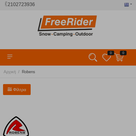
2102723936
0
0
/
Αρχική
Robens
Φίλτρα