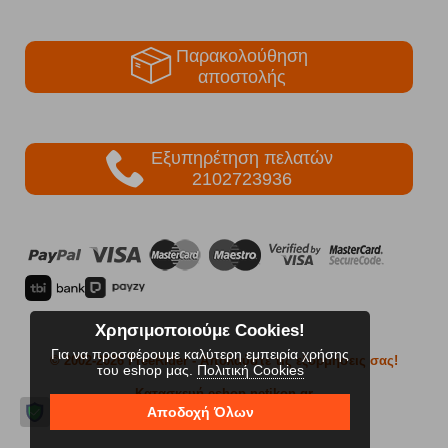
Παρακολούθηση
αποστολής
Εξυπηρέτηση πελατών
2102723936
Χρησιμοποιούμε Cookies!
Για να προσφέρουμε καλύτερη εμπειρία χρήσης
© 2002-2026 FreeRider
- Απολαύστε τις εξορμήσεις σας!
του eshop μας.
Πολιτική Cookies
Κατασκευή eshop netikon.gr
Αποδοχή Όλων