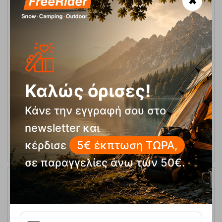
✖
Ανεμοασπίδα Foil Windshield Tall Robens
Κωδικός:
FRE-9519
10,50
€
Άμεσα
διαθέσιμο
8,95
€
Καλώς όρισες!
Κάνε την εγγραφή σου στο
newsletter και
ΑΓΟΡΑ
κέρδισε
5€ έκπτωση ΤΩΡΑ,
σε παραγγελίες άνω των 50€.
15%