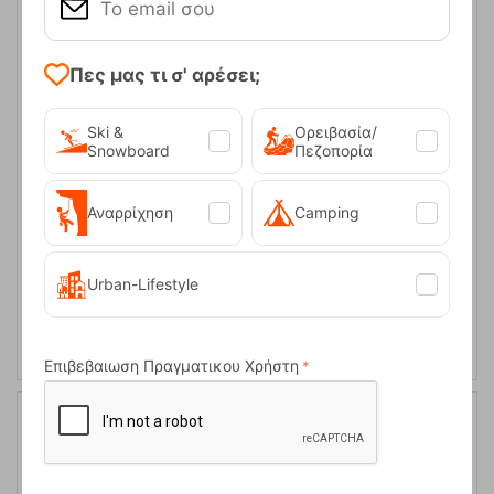
Πες μας τι σ' αρέσει;
Ski &
Ορειβασία/
Dunkery Beacon Lamp Φανάρι Robens
Snowboard
Πεζοπορία
Κωδικός:
FRE-13967
23,50
€
Άμεσα
διαθέσιμο
19,95
€
Αναρρίχηση
Camping
Urban-Lifestyle
ΑΓΟΡΑ
Επιβεβαιωση Πραγματικου Χρήστη
15%