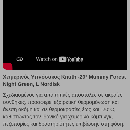
Χειμερινός Υπνόσακος Knuth -20° Mummy Forest
Night Green, L Nordisk
Σχεδιασμένος για απαιτητικές αποστολές σε ακραίες
συνθήκες, προσφέρει εξαιρετική θερμομόνωση και
άνεση ακόμη και σε θερμοκρασίες έως και -20°C,
καθιστώντας τον ιδανικό για χειμερινό κάμπινγκ,
πεζοπορίες και δραστηριότητες επιβίωσης στη φύση.