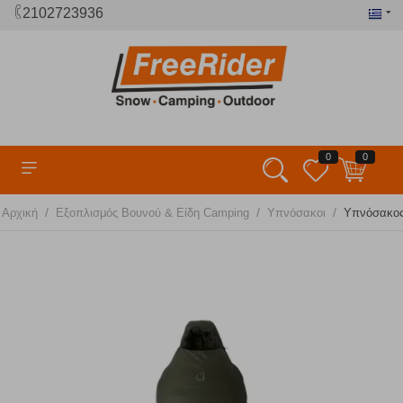
2102723936
0
0
/
/
/
Αρχική
Εξοπλισμός Βουνού & Είδη Camping
Υπνόσακοι
Υπνόσακος 