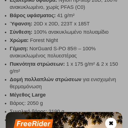
ανακυκλωμένο, χωρίς PFAS (C0)
Βάρος υφάσματος:
41 g/m²
Ύφανση:
20D x 20D, 223T x 185T
Σύνθεση:
100% ανακυκλωμένο πολυαμίδιο
Χρώμα:
Forest Night
Γέμιση:
NorGuard S-PO 85® – 100%
ανακυκλωμένος πολυεστέρας
Πυκνότητα στρώσεων:
1 x 175 g/m² & 2 x 150
g/m²
Δομή πολλαπλών στρώσεων
για ενισχυμένη
θερμομόνωση
Μέγεθος Large
Βάρος: 2050 g
Συνολικό βάρος: 2190 g
Γέμιση: 1700 g
✖