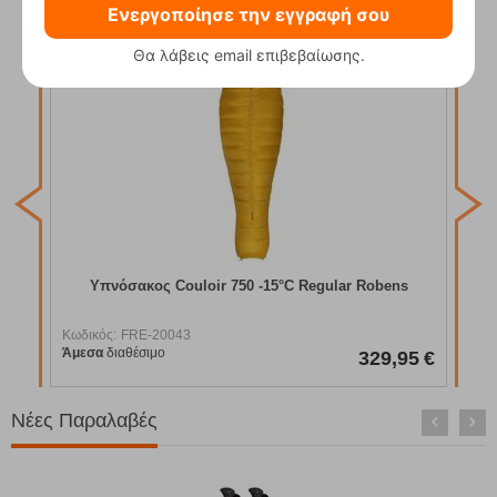
Ενεργοποίησε την εγγραφή σου
Θα λάβεις email επιβεβαίωσης.
Κωδ
Άμε
Υπνόσακος Couloir 750 -15°C Regular Robens
Κωδικός:
FRE-20043
Άμεσα
διαθέσιμο
95
€
329,95
€
Νέες Παραλαβές