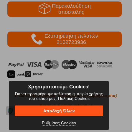
Παρακολούθηση
αποστολής
Εξυπηρέτηση πελατών
2102723936
Χρησιμοποιούμε Cookies!
Για να προσφέρουμε καλύτερη εμπειρία χρήσης
© 2002-2026 FreeRider
- Απολαύστε τις εξορμήσεις σας!
του eshop μας.
Πολιτική Cookies
Κατασκευή eshop netikon.gr
Αποδοχή Όλων
Ρυθμίσεις Cookies