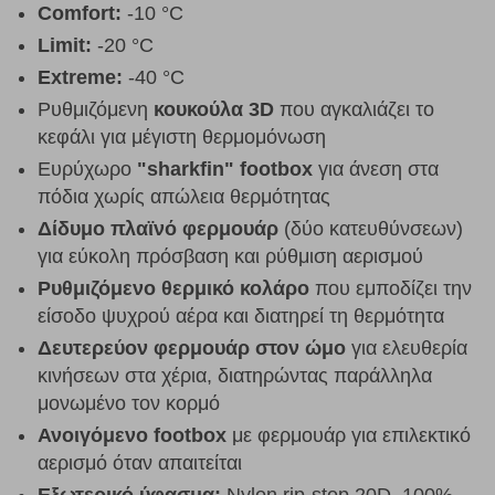
Comfort:
-10 °C
Limit:
-20 °C
Extreme:
-40 °C
Ρυθμιζόμενη
κουκούλα 3D
που αγκαλιάζει το
κεφάλι για μέγιστη θερμομόνωση
Ευρύχωρο
"sharkfin" footbox
για άνεση στα
πόδια χωρίς απώλεια θερμότητας
Δίδυμο πλαϊνό φερμουάρ
(δύο κατευθύνσεων)
για εύκολη πρόσβαση και ρύθμιση αερισμού
Ρυθμιζόμενο θερμικό κολάρο
που εμποδίζει την
είσοδο ψυχρού αέρα και διατηρεί τη θερμότητα
Δευτερεύον φερμουάρ στον ώμο
για ελευθερία
κινήσεων στα χέρια, διατηρώντας παράλληλα
μονωμένο τον κορμό
Ανοιγόμενο footbox
με φερμουάρ για επιλεκτικό
αερισμό όταν απαιτείται
Εξωτερικό ύφασμα:
Nylon rip-stop 20D, 100%