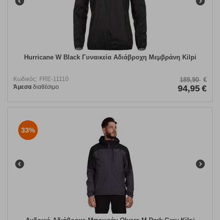
Hurricane W Black Γυναικεία Αδιάβροχη Μεμβράνη Kilpi
Κωδικός:
FRE-11110
189,90
€
Άμεσα
διαθέσιμο
94,95
€
33%