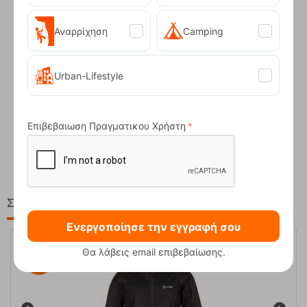
Αναρρίχηση
Camping
Urban-Lifestyle
Compact Ocean Blue Τηλεσκοπικά Μπατόν Πεζ...
Επιβεβαιωση Πραγματικου Χρήστη
62,50
€
Στη ίδια Τιμή!
Ενεργοποίησε την εγγραφή σου
Θα λάβεις email επιβεβαίωσης.
50%