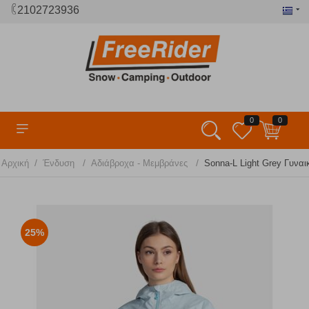
2102723936
0
0
/
/
/
Αρχική
Ένδυση
Αδιάβροχα - Μεμβράνες
Sonna-L Light Grey Γυναι
25%