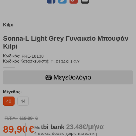
Kilpi
Sonna-L Light Grey Γυναικείο Μπουφάν
Kilpi
Κωδικός:
FRE-18138
Κωδικός Κατασκευαστή:
TL0104KI-LGY
Μεγεθολόγιο
Μέγεθος:
40
44
Π.Τ.Λ.
119,90
€
23.48€/μήνα
tbi
bank
89,90
€
Με
4 άτοκες δόσεις χωρίς πιστωτική