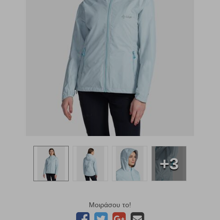
+3
Μοιράσου το!