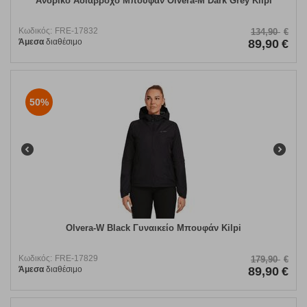
Ανδρικό Αδιάβροχο Μπουφάν Olvera-M Dark Grey Kilpi
Κωδικός:
FRE-17832
134,90
€
Άμεσα
διαθέσιμο
89,90
€
50%
Olvera-W Black Γυναικείο Μπουφάν Kilpi
Κωδικός:
FRE-17829
179,90
€
Άμεσα
διαθέσιμο
89,90
€