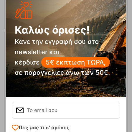
ΑΓΟΡΑ
Καλώς όρισες!
Κάνε την εγγραφή σου στο
48%
newsletter και
κέρδισε
5€ έκπτωση ΤΩΡΑ,
σε παραγγελίες άνω των 50€.
Μάσκα Σκι & Snowboard Bias Spy
Κωδικός:
FRE-4576
125,00
€
Άμεσα
διαθέσιμο
65,00
€
Πες μας τι σ' αρέσει;