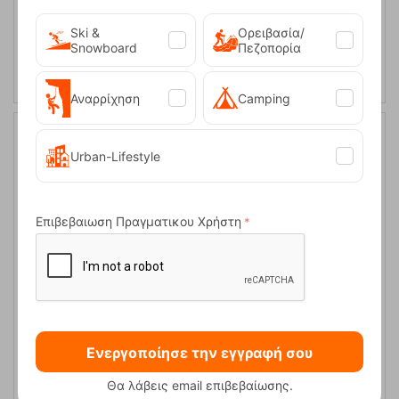
Ski &
Ορειβασία/
ΑΓΟΡΑ
Snowboard
Πεζοπορία
Αναρρίχηση
Camping
50%
Urban-Lifestyle
Επιβεβαιωση Πραγματικου Χρήστη
Μάσκα Σκι & Snowboard Iris Bug Purple Poc
Ενεργοποίησε την εγγραφή σου
Κωδικός:
FRE-9395
150,00
€
Άμεσα
διαθέσιμο
75,00
€
Θα λάβεις email επιβεβαίωσης.