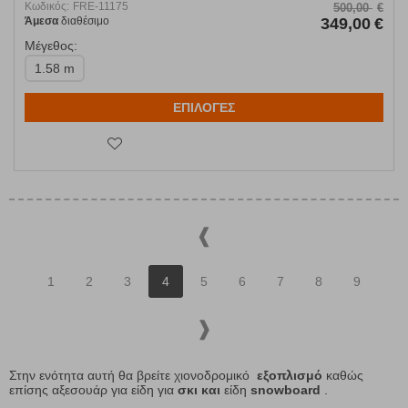
Κωδικός:
FRE-11175
500,00
€
Άμεσα
διαθέσιμο
349,00
€
Μέγεθος:
1.58 m
ΕΠΙΛΟΓΕΣ
1
2
3
4
5
6
7
8
9
Στην ενότητα αυτή θα βρείτε χιονοδρομικό
εξοπλισμό
καθώς
επίσης αξεσουάρ για είδη για
σκι και
είδη
snowboard
.