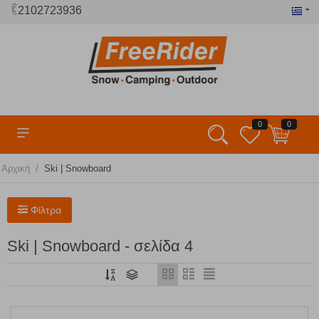
2102723936
0
0
/
Αρχική
Ski | Snowboard
Φίλτρα
Ski | Snowboard - σελίδα 4