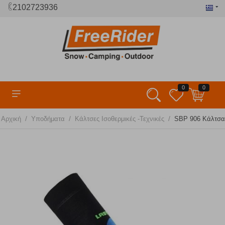
2102723936
0
0
/
/
/
Αρχική
Υποδήματα
Κάλτσες Ισοθερμικές -Τεχνικές
SBP 906 Κάλτσα 