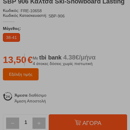
SBP 906 Κάλτσα Ski-Snowboard Lasting
Κωδικός:
FRE-10658
Κωδικός Κατασκευαστή:
SBP-906
Μέγεθος:
38-41
4.38€/μήνα
tbi
bank
13,50
€
Με
4 άτοκες δόσεις χωρίς πιστωτική
Εξέλιξη τιμής
Άμεσα
διαθέσιμο
Άμεση Αποστολή
−
+
ΑΓΟΡΑ