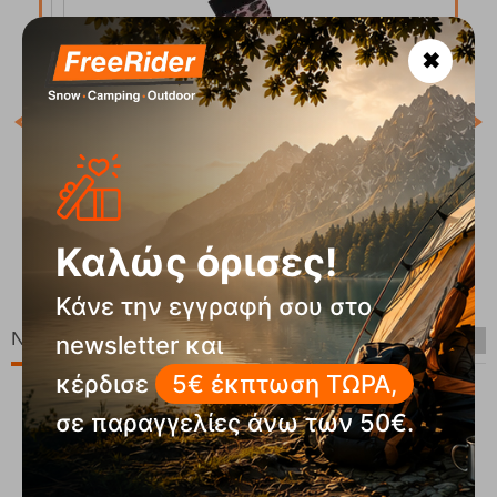
✖
Κωδ
Άμε
Prtgatton Vintage Pink Κάλτσες Protest
Καλώς όρισες!
Κωδικός:
FRE-19595
Άμεσα
διαθέσιμο
99
€
19,99
€
Κάνε την εγγραφή σου στο
Νέες Παραλαβές
newsletter και
κέρδισε
5€ έκπτωση ΤΩΡΑ,
σε παραγγελίες άνω των 50€.