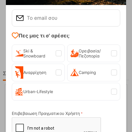
Πες μας τι σ' αρέσει;
Compact Ocean Blue Τηλεσκοπικά Μπατόν Πεζ...
62,50
€
Ski &
Ορειβασία/
Snowboard
Πεζοπορία
Αναρρίχηση
Camping
Στη ίδια Τιμή!
Urban-Lifestyle
Επιβεβαιωση Πραγματικου Χρήστη