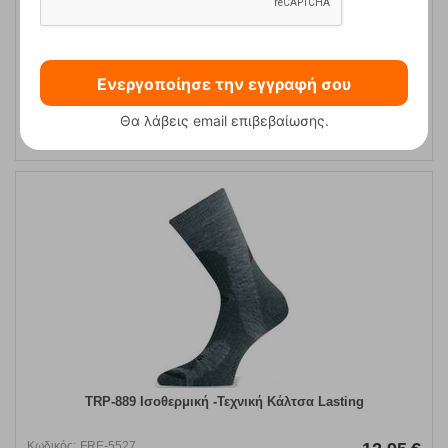
SKG 808 Ισοθερμική Κάλτσα Ski-Snowboard Lasting
Ενεργοποίησε την εγγραφή σου
Κωδικός:
FRE-4799
14,00
€
Θα λάβεις email επιβεβαίωσης.
Άμεσα
διαθέσιμο
TRP-889 Ισοθερμική -Τεχνική Κάλτσα Lasting
Κωδικός:
FRE-5527