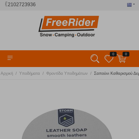
2102723936
0
0
/
/
/
Αρχική
Υποδήματα
Φροντίδα Υποδημάτων
Σαπούνι Καθαρισμού Δε