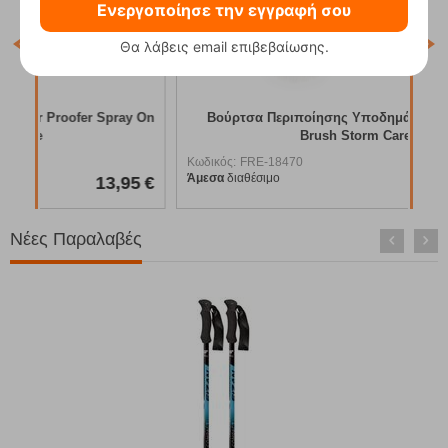
Ενεργοποίησε την εγγραφή σου
Θα λάβεις email επιβεβαίωσης.
y On
Βούρτσα Περιποίησης Υποδημάτων Applicator
Brush Storm Care
Κωδικός:
FRE-18470
Άμεσα
διαθέσιμο
95
€
7,50
€
Νέες Παραλαβές