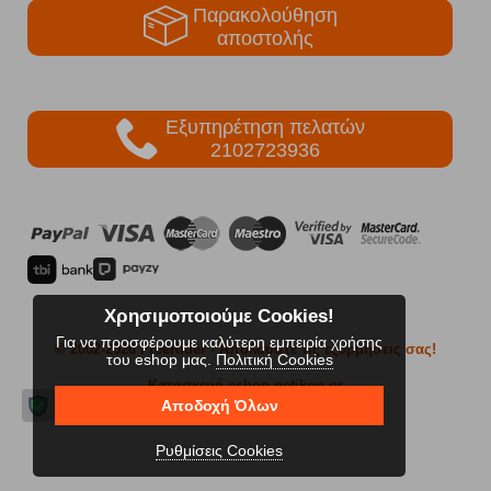
Παρακολούθηση
αποστολής
Εξυπηρέτηση πελατών
2102723936
Χρησιμοποιούμε Cookies!
Για να προσφέρουμε καλύτερη εμπειρία χρήσης
© 2002-2026 FreeRider
- Απολαύστε τις εξορμήσεις σας!
του eshop μας.
Πολιτική Cookies
Κατασκευή eshop netikon.gr
Αποδοχή Όλων
Ρυθμίσεις Cookies