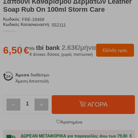
Σαπούνι Καθαρισμού Δερμάτων Leather
Soap Rub On 100ml Storm Care
Κωδικός:
FRE-18468
Κωδικός Κατασκευαστή:
S52111
2.63€/μήνα
tbi
bank
6,50
€
Με
Εξέλιξη τιμής
4 άτοκες δόσεις χωρίς πιστωτική
Άμεσα
διαθέσιμο
Άμεση Αποστολή
−
+
ΑΓΟΡΑ
Αγαπημένα
ΔΩΡΕΑΝ ΜΕΤΑΦΟΡΙΚΑ για παραγγελίες άνω των 79,00 €