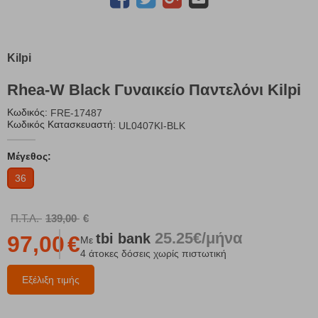
Kilpi
Rhea-W Black Γυναικείο Παντελόνι Kilpi
Κωδικός:
FRE-17487
Κωδικός Κατασκευαστή:
UL0407KI-BLK
Μέγεθος:
36
Π.Τ.Λ.
139,00
€
25.25€/μήνα
tbi
bank
97,00
€
Με
4 άτοκες δόσεις χωρίς πιστωτική
Εξέλιξη τιμής