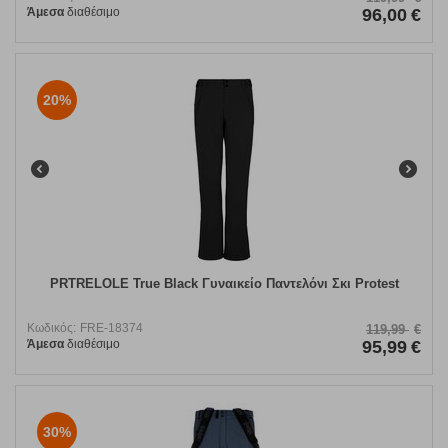
Άμεσα
διαθέσιμο
96,00
€
20%
PRTRELOLE True Black Γυναικείο Παντελόνι Σκι Protest
Κωδικός:
FRE-18374
119,99
€
Άμεσα
διαθέσιμο
95,99
€
30%