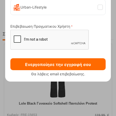
Compact Ocean Blue Τηλεσκοπικά Μπατόν Πεζ...
Urban-Lifestyle
62,50
€
Επιβεβαιωση Πραγματικου Χρήστη
Στη ίδια Τιμή!
20%
Ενεργοποίησε την εγγραφή σου
Θα λάβεις email επιβεβαίωσης.
Lole Black Γυναικείο Softshell Παντελόνι Protest
Κωδικός:
FRE-15653
119,99
€