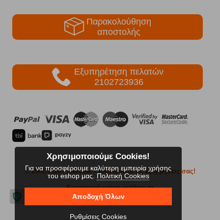
Παρακολούθηση
αποστολής
Εξυπηρέτηση πελατών
2102723936
Χρησιμοποιούμε Cookies!
Για να προσφέρουμε καλύτερη εμπειρία χρήσης
© 2002-2026 FreeRider
- Απολαύστε τις εξορμήσεις σας!
του eshop μας.
Πολιτική Cookies
Κατασκευή eshop netikon.gr
Αποδοχή Όλων
Ρυθμίσεις Cookies