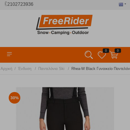
2102723936
0
0
/
/
/
Αρχική
Ένδυση
Παντελόνια Ski
Rhea-W Black Γυναικείο Παντελόνι
30%