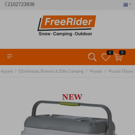
2102723936
0
0
/
/
/
Αρχική
Εξοπλισμός Βουνού & Είδη Camping
Ψυγεία
Ψυγεία Πάγου