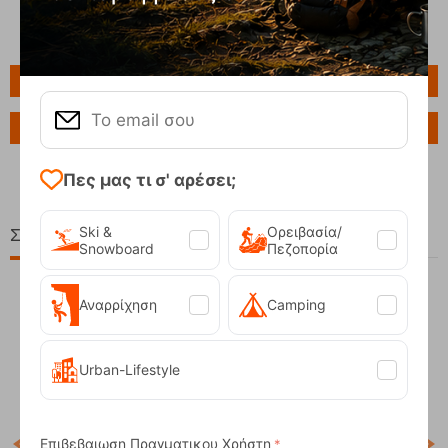
Πληροφορίες
Ερώτηση για το προϊόν
Πες μας τι σ' αρέσει;
Ski &
Ορειβασία/
Σχετικά Προϊόντα
Snowboard
Πεζοπορία
Αναρρίχηση
Camping
Urban-Lifestyle
Επιβεβαιωση Πραγματικου Χρήστη