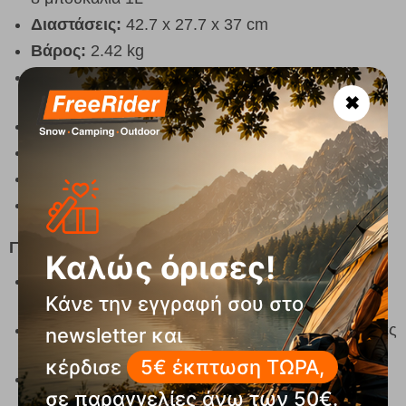
Διαστάσεις:
42.7 x 27.7 x 37 cm
Βάρος:
2.42 kg
Υλικό:
Ανθεκτικό πλαστικό με θερμομονωτική
κατασκευή
✖
Κλείδωμα καπακιού:
Ναι
Ποτηροθήκες:
4 ενσωματωμένες στο καπάκι
BPA Free:
Ναι
Χρώματα:
Λάιμ
Γιατί να το επιλέξεις
Καλώς όρισες!
Compact μέγεθος που μεταφέρεται εύκολα σε
Κάνε την εγγραφή σου στο
παραλία, camping και ταξίδια
Έξυπνος σχεδιασμός με ποτηροθήκες και ασφαλές
newsletter και
κλείδωμα καπακιού
κέρδισε
5€ έκπτωση ΤΩΡΑ,
Ιδανικό ψυγείο εκδρομών για ζευγάρια, μικρές
σε παραγγελίες άνω των 50€.
παρέες και οικογενειακές εξορμήσεις