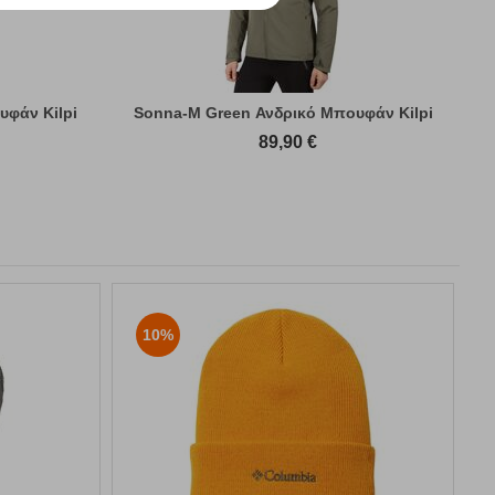
υφάν Kilpi
Sonna-M Green Ανδρικό Μπουφάν Kilpi
89,90
€
10%