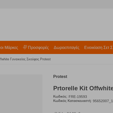
 οι Μάρκες
Προσφορές
Δωροεπιταγές
Ενοικίαση Σετ Σ
Offwhite Γυναικείος Σκούφος Protest
Protest
Prtorelle Kit Offwhi
Κωδικός:
FRE-19593
Κωδικός Κατασκευαστή:
95652007_