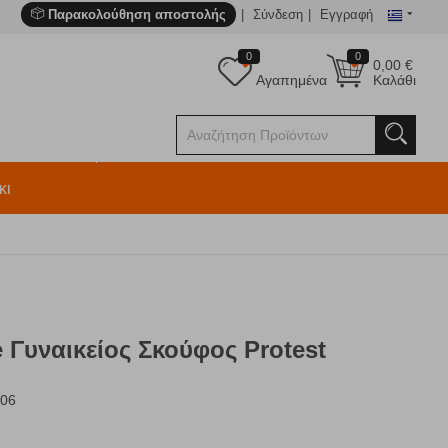
Παρακολούθηση αποστολής
Σύνδεση
Εγγραφή
0
0
0,00
€
Αγαπημένα
Καλάθι
κι
te Γυναικείος Σκούφος Protest
106