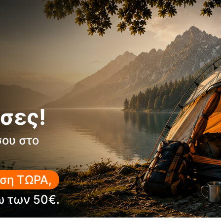
outfit
σες!
σου στο
ση ΤΩΡΑ,
ω των 50€.
10%