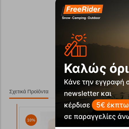
Καλώς όρι
Κάνε την εγγραφή 
Σχετικά Προϊόντα
newsletter και
κέρδισε
5€ έκπτω
σε παραγγελίες άν
10%
10%