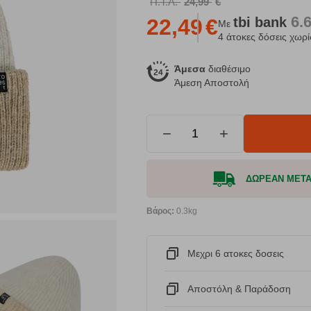
Π.Τ.Λ.
24,99
€
6.
tbi
bank
22,49
€
Με
4 άτοκες δόσεις χωρί
Άμεσα
διαθέσιμο
Άμεση Αποστολή
−
+
ΔΩΡΕΑΝ ΜΕΤΑΦ
Βάρος:
0.3kg
Μεχρι 6 ατοκες δοσεις
Αποστόλη & Παράδοση