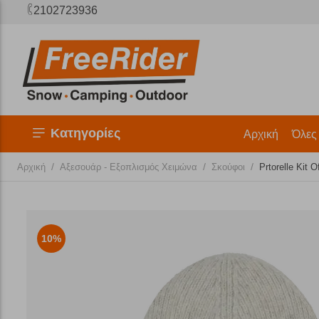
2102723936
Κατηγορίες
Αρχική
Όλες
/
/
/
Αρχική
Αξεσουάρ - Εξοπλισμός Χειμώνα
Σκούφοι
Prtorelle Kit 
10%