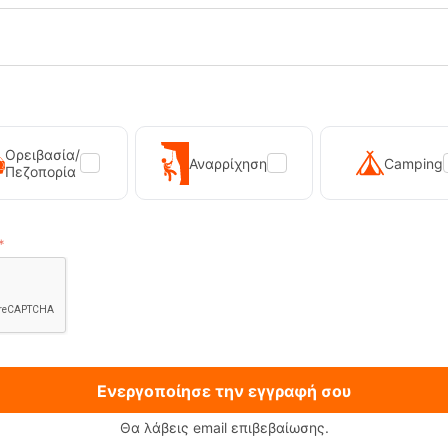
e True Black Σκούφος Protest
PrtScale True Black Σκούφος 
Ορειβασία/
Αναρρίχηση
Camping
Πεζοπορία
RE-19589
Κωδικός:
FRE-19588
24,99
€
έσιμο
Άμεσα
διαθέσιμο
22,49
€
Ενεργοποίησε την εγγραφή σου
Θα λάβεις email επιβεβαίωσης.