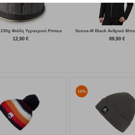
 230g Φιάλη Υγραεριού Primus
Sonna-M Black Ανδρικό Μπο
12,90
€
89,90
€
10%