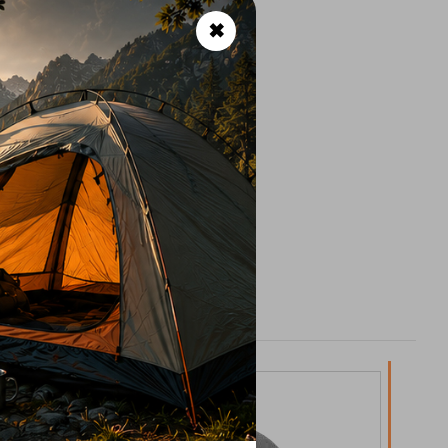
✖
10%