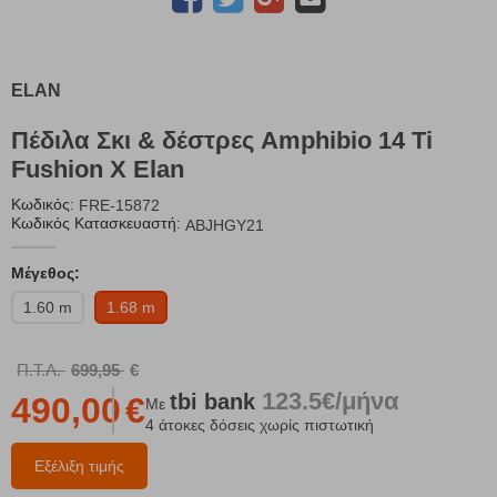
ELAN
Πέδιλα Σκι & δέστρες Amphibio 14 Ti
Fushion X Elan
Κωδικός:
FRE-15872
Κωδικός Κατασκευαστή:
ABJHGY21
Μέγεθος:
1.60 m
1.68 m
Π.Τ.Λ.
699,95
€
123.5€/μήνα
tbi
bank
490,00
€
Με
4 άτοκες δόσεις χωρίς πιστωτική
Εξέλιξη τιμής