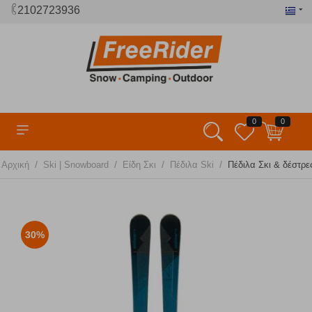
2102723936
0
0
/
/
/
/
Αρχική
Ski | Snowboard
Είδη Σκι
Πέδιλα Ski
Πέδιλα Σκι & δέστρε
30%