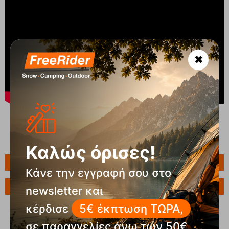
✖
Καλώς όρισες!
Πληροφορίες
Κάνε την εγγραφή σου στο
Ερώτηση για το προϊόν
newsletter και
κέρδισε
5€ έκπτωση ΤΩΡΑ,
σε παραγγελίες άνω των 50€.