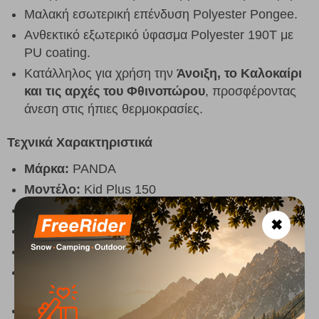
Μαλακή εσωτερική επένδυση Polyester Pongee.
Ανθεκτικό εξωτερικό ύφασμα Polyester 190T με
PU coating.
Κατάλληλος για χρήση την
Άνοιξη, το Καλοκαίρι
και τις αρχές του Φθινοπώρου
, προσφέροντας
άνεση στις ήπιες θερμοκρασίες.
Τεχνικά Χαρακτηριστικά
Μάρκα:
PANDA
Μοντέλο:
Kid Plus 150
SKU:
12338
✖
Διαστάσεις:
140 x 70 cm
Γέμιση:
150 gr/m² Hollowfiber
Εξωτερικό ύφασμα:
Polyester 190T με PU
Coating
Εσωτερικό ύφασμα:
Polyester Pongee