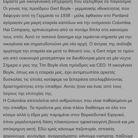
Είμαστε μια οικογενειακή επιχείρηση που εξελίχθηκε σε παγκόσμια.
Οι γονείς της προέδρου Gert Boyle - γερμανικής εθνικότητας που
διέφυγαν από τη Γερμανία το 1938 - μόλις έφθασαν στο Portland
αγόρασαν μια μικρή εταιρεία καπέλων και την ονόμασαν Columbia
Hat Company, εμπνευσμένοι από το ποτάμι δίπλα στο καινούριο
τους σπίτι. Αυτό το ταπεινό ξεκίνημα είχε τεράστια σημασία για την
οικογένεια και σηματοδοτούσε μία νέα αρχή. Ο άντρας της ανέλαβε
αργότερα την εταιρεία και μετά το θάνατό του, η Gert πήρε το τιμόνι
και από νοικοκυρά μετατράπηκε σε διευθύντρια μέσα σε μία νύχτα.
Σήμερα ο γιος της Tim Boyle είναι πρόεδρος και CEO. Η οικογένεια
Boyle, όπως και η εταιρεία μας, έχει αντιμετωπίσει αρκετές
δυσκολίες τις οποίες κατάφερε να ξεπεράσει απολαμβάνοντας
δραστηριότητες στην ύπαιθρο. Αυτός ήταν και ένας από τους
λόγους της επιτυχίας της.
Η Columbia αποτελείται από ανθρώπους που είναι παθιασμένοι με
την ύπαιθρο. Τα προϊόντα μας είναι πλέον διαθέσιμα σε όλο τον
κόσμο αλλά η έδρα μας παραμένει στον Βορειοδυτικό Ειρηνικό,
όπου μεγαλοπρεπή δάση πλαισιώνουν ηφαιστειογενή βουνά και μία
απόκρημνη ακτή. Εδώ εμείς κάνουμε πεζοπορία, ιππασία,
ψαρεύουμε, κυνηγάμε, αναρριχόμαστε, κάνουμε camping, παίζουμε