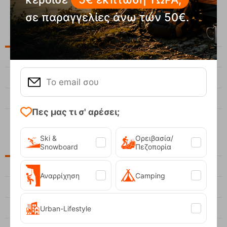
σε παραγγελίες άνω των 50€.
ΤΕΛΕΥΤΑΙΑ ΑΡΘΡΑ
1
Γιατί το πουπουλένιο μπουφάν είναι απαραίτητο στο βουνό;
2
Πού μπορώ να νοικιάσω Εξοπλισμό σκι στην Αθήνα;
3
Πώς ρυθμίζεται η πλάτη σε σακίδιο πεζοπορίας;
Πες μας τι σ' αρέσει;
Ski &
Ορειβασία/
ΑΡΧΕΙΟ
Snowboard
Πεζοπορία
Φεβρουάριος, 2026
Αναρρίχηση
Camping
Ιανουάριος, 2026
Αύγουστος, 2025
Urban-Lifestyle