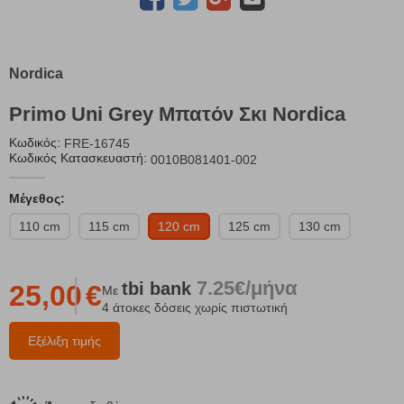
Nordica
Primo Uni Grey Μπατόν Σκι Nordica
Κωδικός:
FRE-16745
Κωδικός Κατασκευαστή:
0010B081401-002
Μέγεθος:
110 cm
115 cm
120 cm
125 cm
130 cm
7.25€/μήνα
tbi
bank
25,00
€
Με
4 άτοκες δόσεις χωρίς πιστωτική
Εξέλιξη τιμής