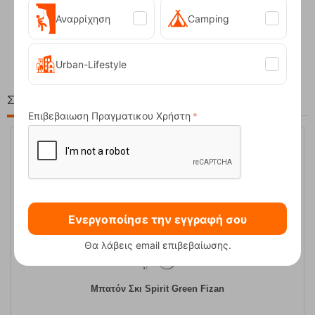
Αναρρίχηση
Camping
Compact Ocean Blue Τηλεσκοπικά Μπατόν Πεζ...
62,50
€
Urban-Lifestyle
Στη ίδια Τιμή!
Επιβεβαιωση Πραγματικου Χρήστη
20%
Ενεργοποίησε την εγγραφή σου
Θα λάβεις email επιβεβαίωσης.
Μπατόν Σκι Spirit Green Fizan