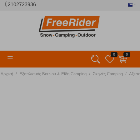
2102723936
0
0
/
/
/
Αρχική
Εξοπλισμός Βουνού & Είδη Camping
Σκηνές Camping
Αξεσ