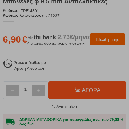
Μπανέλες φ 9,5 mm Ανταλλακτικές
Κωδικός:
FRE-4301
Κωδικός Κατασκευαστή:
21237
2.73€/μήνα
tbi
bank
6,90
€
Με
Εξέλιξη τιμής
4 άτοκες δόσεις χωρίς πιστωτική
Άμεσα
διαθέσιμο
Άμεση Αποστολή
−
+
ΑΓΟΡΑ
Αγαπημένα
ΔΩΡΕΑΝ ΜΕΤΑΦΟΡΙΚΑ για παραγγελίες άνω των 79,00 €
έως 5kg