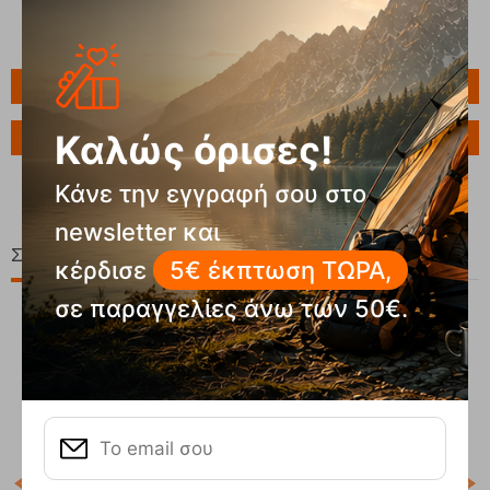
Πληροφορίες
Καλώς όρισες!
Ερώτηση για το προϊόν
Κάνε την εγγραφή σου στο
newsletter και
Σχετικά Προϊόντα
κέρδισε
5€ έκπτωση ΤΩΡΑ,
σε παραγγελίες άνω των 50€.
17%