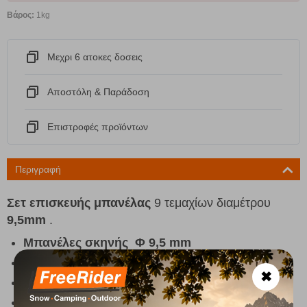
Βάρος:
1kg
Μεχρι 6 ατοκες δοσεις
Αποστόλη & Παράδοση
Eπιστροφές προϊόντων
Περιγραφή
Σετ επισκευής μπανέλας
9 τεμαχίων διαμέτρου
9,5mm
.
Μπανέλες σκηνής Φ 9,5 mm
Σετ 9 τεμ
✖
Μήκος μπανέλας: 54cm
Περιλαμβάνεται λάστιχο