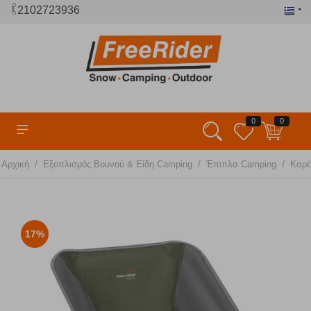
2102723936
0
0
/
/
/
Αρχική
Εξοπλισμός Βουνού & Είδη Camping
Έπιπλα Camping
Καρέ
17%