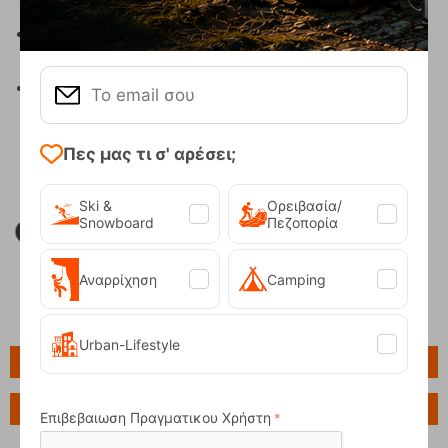
outdoor δραστηριότητα
Ανθεκτική κατασκευή για καθημερινή χρήση στη
φύση
Compact σχεδιασμός που εξοικονομεί χώρο στη
μεταφορά
Πες μας τι σ' αρέσει;
Ski &
Ορειβασία/
Snowboard
Πεζοπορία
Αναρρίχηση
Camping
Urban-Lifestyle
Πληροφορίες
Ερώτηση για το προϊόν
Επιβεβαιωση Πραγματικου Χρήστη