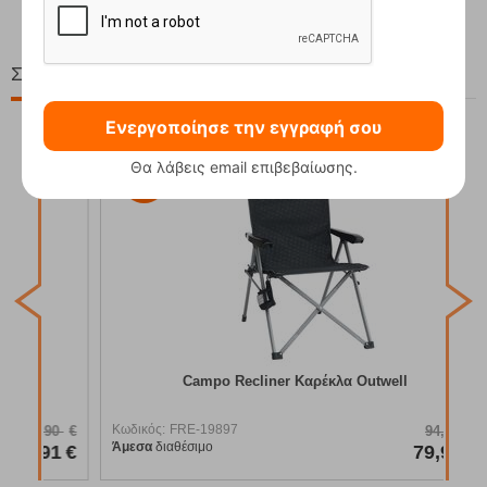
Σχετικά Προϊόντα
Ενεργοποίησε την εγγραφή σου
Θα λάβεις email επιβεβαίωσης.
16%
Κωδ
Άμε
Campo Recliner Καρέκλα Outwell
Κωδικός:
FRE-19897
90
€
94,95
€
Άμεσα
διαθέσιμο
91
€
79,95
€