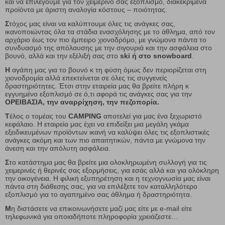
και να επιλέγουμε για τον χειμερινό σας εξοπλισμό, διακεκριμένα
προϊόντα με άριστη αναλογία κόστους – ποιότητας.
Σ
τόχος μας είναι να καλύπτουμε όλες τις ανάγκες σας,
ικανοποιώντας όλα τα στάδια ενασχόλησης με το άθλημα, από τον
αρχάριο έως τον πιο έμπειρο χιονοδρόμο, με γνώμονα πάντα το
συνδυασμό της απόλαυσης με την σιγουριά και την ασφάλεια στο
βουνό, αλλά και την εξέλιξή σας στο
ski ή στο snowboard
.
Η
αγάπη μας για το βουνό κ τη φύση όμως δεν περιορίζεται στη
χιονοδρομία αλλά επεκτείνεται σε όλες τις συγγενείς
δραστηριότητες. Έτσι στην εταιρεία μας θα βρείτε πλήρη κ
εγγυημένο εξοπλισμό σε ό,τι αφορά τις ανάγκες σας για την
ΟΡΕΙΒΑΣΙΑ, την αναρρίχηση, την πεζοπορία.
Τ
έλος ο τομέας του
CAMPING
αποτελεί για μας ένα ξεχωριστό
κεφάλαιο. Η εταιρεία μας έχει να επιδείξει μια μεγάλη γκάμα
εξειδικευμένων προϊόντων ικανή να καλύψει όλες τις εξοπλιστικές
ανάγκες ακόμη και των πιο απαιτητικών, πάντα με γνώμονα την
άνεση και την απόλυτη ασφάλεια.
Σ
το κατάστημα μας θα βρείτε μια ολοκληρωμένη συλλογή για τις
χειμερινές ή θερινές σας εξορμήσεις, για εσάς αλλά και για ολόκληρη
την οικογένεια. Η φιλική εξυπηρέτηση και η τεχνογνωσία μας είναι
πάντα στη διάθεσης σας, για να επιλέξετε τον καταλληλότερο
εξοπλισμό για το αγαπημένο σας άθλημα ή δραστηριότητα.
Μ
η διστάσετε να επικοινωνήσετε μαζί μας είτε με e-mail είτε
τηλεφωνικά για οποιαδήποτε πληροφορία χρειάζεστε…