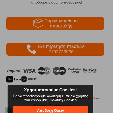
αποδράσεις σας, το πάθος μας!
Παρακολούθηση
αποστολής
Εξυπηρέτηση πελατών
2102723936
Χρησιμοποιούμε Cookies!
Για να προσφέρουμε καλύτερη εμπειρία χρήσης
© 2002-2026 FreeRider
- Απολαύστε τις εξορμήσεις σας!
του eshop μας.
Πολιτική Cookies
Κατασκευή eshop netikon.gr
Αποδοχή Όλων