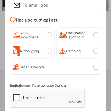
Πες μας τι σ' αρέσει;
Ski &
Ορειβασία/
Μοιράσου το!
Snowboard
Πεζοπορία
Αναρρίχηση
Camping
Urban-Lifestyle
Ήξερες ότι στο κατάστημα μας
έχουμε...
Επιβεβαιωση Πραγματικου Χρήστη
ΧΩΡΟΣ ΣΤΑΘΜΕΥΣΗΣ