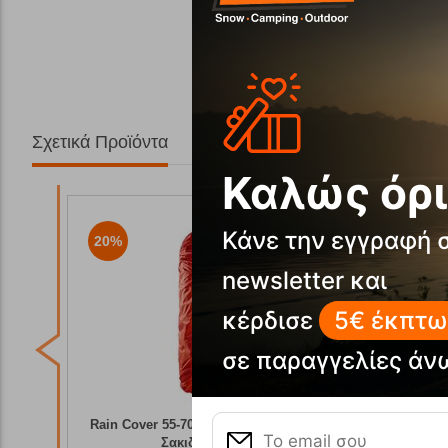
Σχετικά Προϊόντα
Καλώς όρι
Κάνε την εγγραφή 
20%
20%
newsletter και
κέρδισε
5€ έκπτω
σε παραγγελίες άν
λυμμα
Rain Cover 55-70L Red Orange Κάλυμμα
Rain Cove
Σακιδίου Tatonka