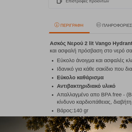
Eπιστροφές προϊόντων
ΠΕΡΙΓΡΑΦΉ
ΠΛΗΡΟΦΟΡΊΕ
Ασκός Νερού 2 lit Vango Hydran
και ασφαλή πρόσβαση στο νερό σα
Εύκολο άνοιγμα και ασφαλές κ
Ιδανικό για κάθε σακίδιο που δι
Εύκολο καθάρισμα
Αντιβακτηριδιακό υλικό
Απαλλαγμένο απο BPA
free
-
(B
κίνδυνο καρδιοπάθειας, διαβήτη
Βάρος:140 gr
Υλικό: ανθεκτικό απο TPU
Όγκος: 2 ltr.