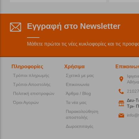
Εγγραφή στο Newsletter
Μάθετε πρώτοι τις νέες κυκλοφορίες και τις προσφ
Πληροφορίες
Χρήσιμα
Επικοινω
Τρόποι πληρωμής
Σχετικά με μας
Ιφιγεν
Αθήνα
Τρόποι Αποστολής
Επικοινωνία
2102
Πολιτική επιστροφών
Άρθρα / Blog
Δευ-T
Όροι Αγορών
Τα νέα μας
Tρι- Π
Παρακολούθηση
info@f
αποστολής
Δωροεπιταγές