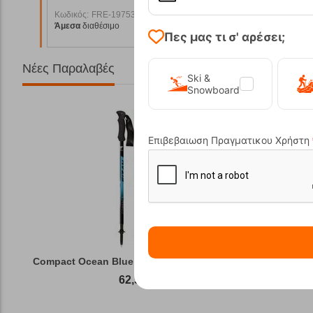
Κωδικός:
FRE-19753
Κωδικός:
F
22,00
€
21,00
€
Άμεσα
διαθέσιμο
Άμεσα
διαθ
7,60
€
16,80
€
Πες μας τι σ' αρέσει;
Νέες Παραλαβές
Ski &
Snowboard
Επιβεβαιωση Πραγματικου Χρήστη
Compact Ocean Blue Τηλεσκοπικά Μπατόν Πεζ...
Winter Gas
62,50
€