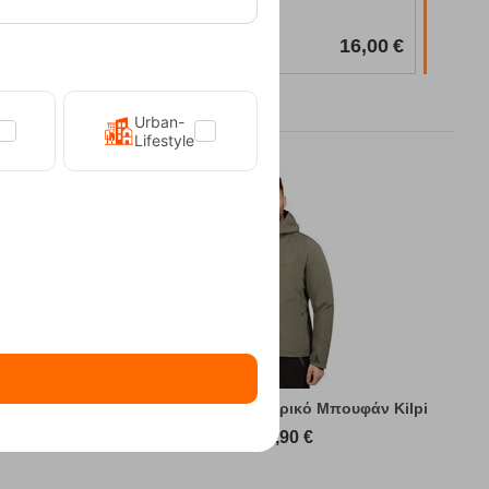
Κωδικός:
FRE-19546
18,00
€
Άμεσα
διαθέσιμο
14,40
€
16,00
€
Urban-
Lifestyle
υφάν Kilpi
Sonna-M Green Ανδρικό Μπουφάν Kilpi
89,90
€