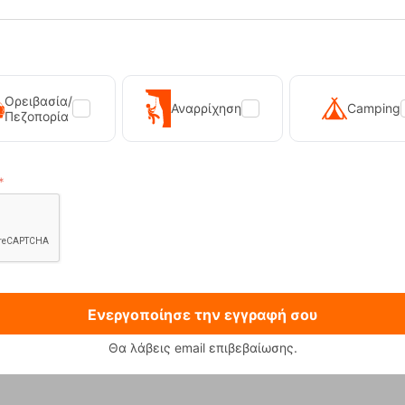
RE-19752
Κωδικός:
FRE-19547
20,00
€
έσιμο
Άμεσα
διαθέσιμο
16,00
€
Ορειβασία/
Αναρρίχηση
Camping
Πεζοπορία
Ενεργοποίησε την εγγραφή σου
 230g Φιάλη Υγραεριού Primus
Sonna-M Black Ανδρικό Μπο
Θα λάβεις email επιβεβαίωσης.
12,90
€
89,90
€