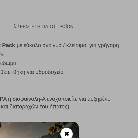
Σ
ΕΡΏΤΗΣΗ ΓΙΑ ΤΟ ΠΡΟΪΌΝ
t Pack
με εύκολο άνοιγμα / κλείσιμο, για γρήγορη
ς.
λείδωμα
αθέτει θήκη για υδροδοχείο
PA ή δισφαινόλη-Α ενοχοποιείτε για αυξημένο
 και διαταραχών του ήπατος).
✖