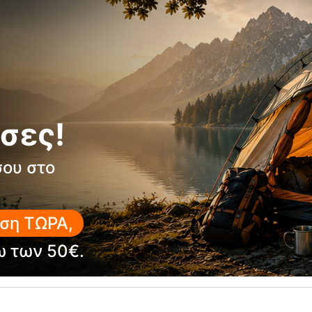
σες!
σου στο
20%
ση ΤΩΡΑ,
ω των 50€.
r 40-55L Black Κάλυμμα Σακιδίου
Rain Cover 30-40L Stone Grey
Tatonka
Κάλυμμα Σακιδίου Taton