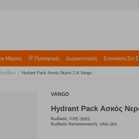
 οι Μάρκες
Προσφορές
Δωροεπιταγές
Ενοικίαση Σετ Σ
/
Σακιδίων
Hydrant Pack Ασκός Νερού 2 lit Vango
VANGO
Hydrant Pack Ασκός Νερο
Κωδικός:
FRE-3665
Κωδικός Κατασκευαστή:
VAN-384