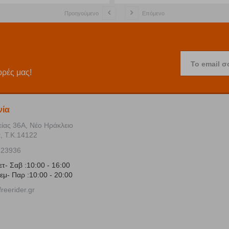
Προηγούμενο
Επόμενο
Το email σ
ορές μας!
νία
είας 36Α, Νέο Ηράκλειο
, Τ.Κ.14122
723936
ετ- Σαβ :10:00 - 16:00
εμ- Παρ :10:00 - 20:00
reerider.gr