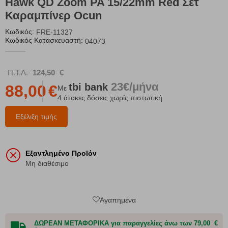
Hawk QD Zoom PA 15/22mm Red Σετ
Καραμπίνερ Ocun
Κωδικός:
FRE-11327
Κωδικός Κατασκευαστή:
04073
Π.Τ.Λ.
124,50
€
23€/μήνα
tbi
bank
88,00
€
Με
4 άτοκες δόσεις χωρίς πιστωτική
Εξέλιξη τιμής
Εξαντλημένο Προϊόν
Μη διαθέσιμο
Αγαπημένα
ΔΩΡΕΑΝ ΜΕΤΑΦΟΡΙΚΑ για παραγγελίες άνω των 79,00 €