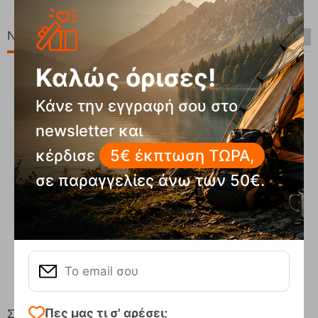
Νέες Παραλαβές
Καλώς όρισες!
Κάνε την εγγραφή σου στο
newsletter και
κέρδισε
5€ έκπτωση ΤΩΡΑ,
σε παραγγελίες άνω των 50€.
Compact Ocean Blue Τηλεσκοπικά Μπατόν Πεζ...
62,50
€
Πες μας τι σ' αρέσει;
Στη ίδια Τιμή!