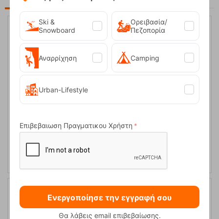
Ski &
Ορειβασία/
Snowboard
Πεζοπορία
30%
Αναρρίχηση
Camping
Urban-Lifestyle
Επιβεβαιωση Πραγματικου Χρήστη
Σετ 5 Τεμαχίων Καραμπίνερ Falcon QD Zoom PA 15/22 Blue
Ocun
Κωδικός:
FRE-11072
124,95
€
Άμεσα
διαθέσιμο
88,00
€
Ενεργοποίησε την εγγραφή σου
25%
Θα λάβεις email επιβεβαίωσης.