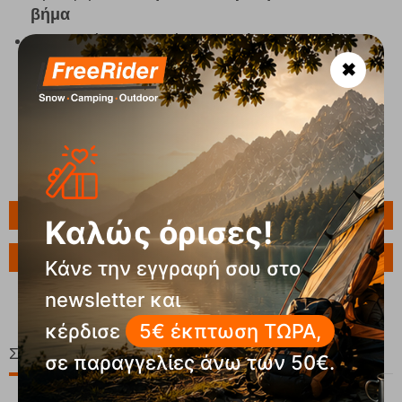
βήμα
Ανθεκτική κατασκευή που
αντέχει σε νερό και
έντονη χρήση
✖
Πληροφορίες
Καλώς όρισες!
Ερώτηση για το προϊόν
Κάνε την εγγραφή σου στο
newsletter και
κέρδισε
5€ έκπτωση ΤΩΡΑ,
Σχετικά Προϊόντα
σε παραγγελίες άνω των 50€.