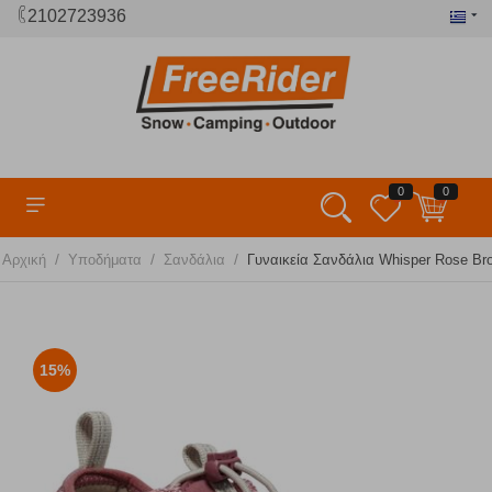
2102723936
0
0
/
/
/
Αρχική
Υποδήματα
Σανδάλια
Γυναικεία Σανδάλια Whisper Rose Br
15%