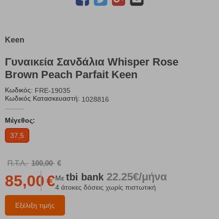
Keen
Γυναικεία Σανδάλια Whisper Rose
Brown Peach Parfait Keen
Κωδικός:
FRE-19035
Κωδικός Κατασκευαστή:
1028816
Μέγεθος:
37,5
Π.Τ.Λ.
100,00
€
22.25€/μήνα
tbi
bank
85,00
€
Με
4 άτοκες δόσεις χωρίς πιστωτική
Εξέλιξη τιμής