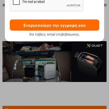
κάτω από 600W, σε συνδυασμό με φυσικό θόρυβο
περιβάλλοντος (30 dB).
Είτε βρίσκεστε σε σκηνή είτε στο σπίτι, δεν θα
Ενεργοποίησε την εγγραφή σου
διαταράξει τον ύπνο σας.
Θα λάβεις email επιβεβαίωσης.