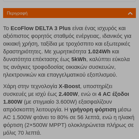
Περιγραφή
Το
EcoFlow DELTA 3 Plus
είναι ένας ισχυρός και
αξιόπιστος φορητός σταθμός ενέργειας, ιδανικός για
οικιακή χρήση, ταξίδια με τροχόσπιτο και εξωτερικές
δραστηριότητες. Με χωρητικότητα
1.024Wh
και
δυνατότητα επέκτασης έως
5kWh
, καλύπτει εύκολα
τις ανάγκες τροφοδοσίας οικιακών συσκευών,
ηλεκτρονικών και επαγγελματικού εξοπλισμού.
Χάρη στην τεχνολογία
X-Boost
, υποστηρίζει
συσκευές με ισχύ έως
2.400W
, ενώ οι
4 AC έξοδοι
1.800W
(με στιγμιαίο 3.600W) εξασφαλίζουν
απρόσκοπτη λειτουργία. Η
γρήγορη φόρτιση
μέσω
AC 1.500W φτάνει το 80% σε 56 λεπτά, ενώ η ηλιακή
φόρτιση (2×500W MPPT) ολοκληρώνεται πλήρως σε
μόλις 70 λεπτά.