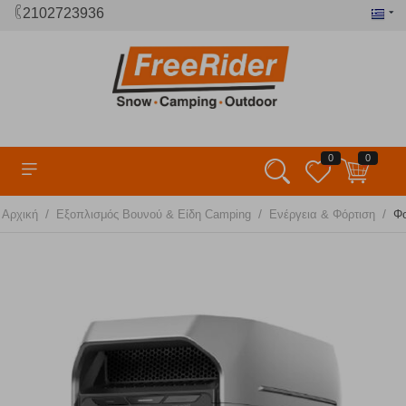
2102723936
0
0
/
/
/
Αρχική
Εξοπλισμός Βουνού & Είδη Camping
Ενέργεια & Φόρτιση
Φο