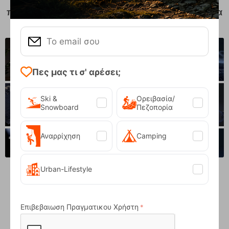
παραγωγής ενέργειας με τη μεγαλύτερη ταχύτητα
φόρτισης
Πες μας τι σ' αρέσει;
Ski &
Ορειβασία/
Snowboard
Πεζοπορία
Αναρρίχηση
Camping
Urban-Lifestyle
Συμπαγές & Ελαφρύ
Εξαιρετικά αθόρυβη λειτουργία 30 dB
Επιβεβαιωση Πραγματικου Χρήστη
Θόρυβος εντελώς ανεπαίσθητος σε λειτουργία