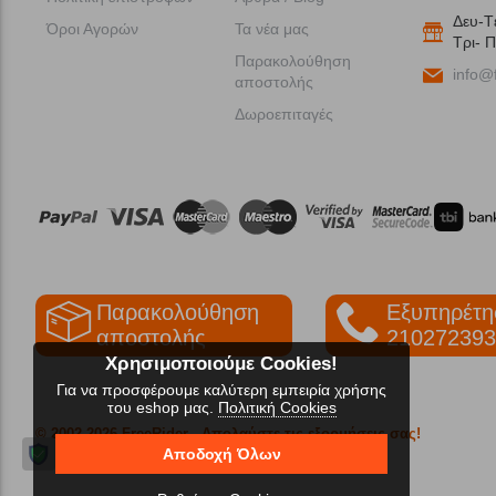
Δευ-T
Όροι Αγορών
Τα νέα μας
Tρι- Π
Παρακολούθηση
info@f
αποστολής
Δωροεπιταγές
Παρακολούθηση
Εξυπηρέτη
αποστολής
210272393
Χρησιμοποιούμε Cookies!
Για να προσφέρουμε καλύτερη εμπειρία χρήσης
του eshop μας.
Πολιτική Cookies
© 2002-2026 FreeRider
- Απολαύστε τις εξορμήσεις σας!
Αποδοχή Όλων