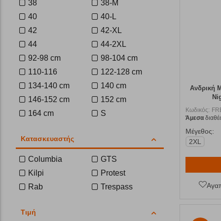
38
38-M
40
40-L
42
42-XL
44
44-2XL
92-98 cm
98-104 cm
110-116
122-128 cm
134-140 cm
140 cm
Ανδρική Μ
Ni
146-152 cm
152 cm
Κωδικός:
FR
164 cm
S
Άμεσα
διαθέ
M
L
Μέγεθος:
Κατασκευαστής
XL
2XL
2XL
3XL
Columbia
GTS
Kilpi
Protest
Αγα
Rab
Trespass
Τιμή