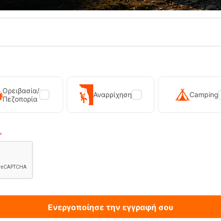
20%
Ορειβασία/
Αναρρίχηση
Camping
Πεζοπορία
 Μπλούζα Fleece Sybil Lagoon
Prtpearla True Black Γυναικείο 
Trespass
E-15481
12,95
€
Κωδικός:
FRE-18383
σιμο
Άμεσα
διαθέσιμο
Μέγεθος:
122-128 cm
134-140 cm
36-S
38-M
40-L
ΕΠΙΛΟΓΕΣ
ΕΠΙΛΟΓΕΣ
πημένα
Αγαπημένα
Ενεργοποίησε την εγγραφή σου