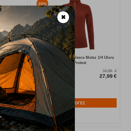
20%
✖
ez 1/4 True
Γυναικεία Μπλούζα Fleece Mutez 1/4 Uluru
Rust Protest
Κωδικός:
FRE-17134
34,99
€
34,99
€
27,99
€
Άμεσα
διαθέσιμο
27,99
€
Μέγεθος:
38-M
40-L
ΕΠΙΛΟΓΕΣ
Αγαπημένα