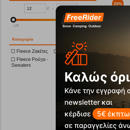
20%
€
–
€
12
€
80
€
Κατηγορία
Fleece Ζακέτες
Fleece Μπλούζες
Ανδρική Μ
Fleece Ρούχα -
Sweaters
Κωδικός:
FR
Καλώς όρι
Άμεσα
διαθέ
Μέγεθος:
2XL
Κάνε την εγγραφή 
newsletter και
κέρδισε
5€ έκπτω
Αγα
σε παραγγελίες άν