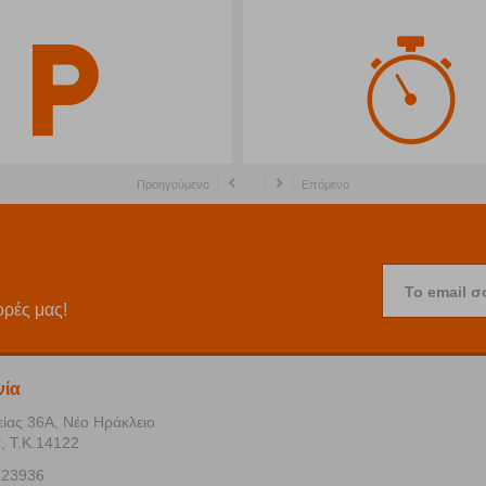
Προηγούμενο
Επόμενο
Το email σ
ορές μας!
νία
είας 36Α, Νέο Ηράκλειο
, Τ.Κ.14122
723936