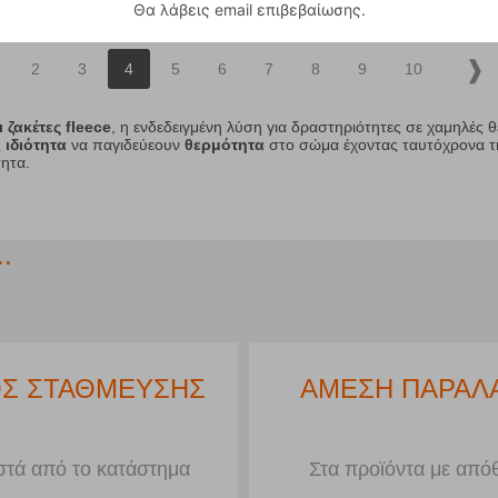
Θα λάβεις email επιβεβαίωσης.
2
3
4
5
6
7
8
9
10
 ζακέτες fleece
, η ενδεδειγμένη λύση για δραστηριότητες σε χαμηλές 
ς
ιδιότητα
να παγιδεύεουν
θερμότητα
στο σώμα έχοντας ταυτόχρονα τη
ητα.
.
Σ ΣΤΑΘΜΕΥΣΗΣ
ΑΜΕΣΗ ΠΑΡΑΛ
τά από το κατάστημα
Στα προϊόντα με από