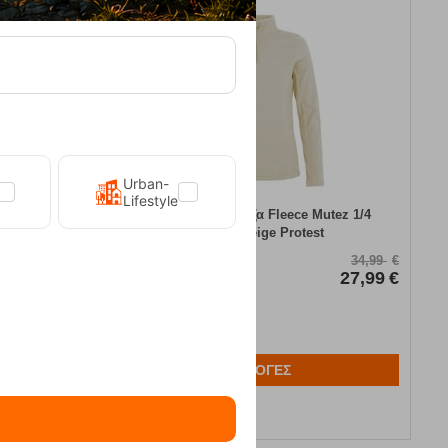
20%
Urban-
Lifestyle
φλις Protest
Γυναικεία Μπλούζα Fleece Mutez 1/4
Bamboobeige Protest
Κωδικός:
FRE-18384
39,99
€
34,99
€
31,99
€
Άμεσα
διαθέσιμο
27,99
€
Μέγεθος:
38-M
ΕΠΙΛΟΓΕΣ
Αγαπημένα