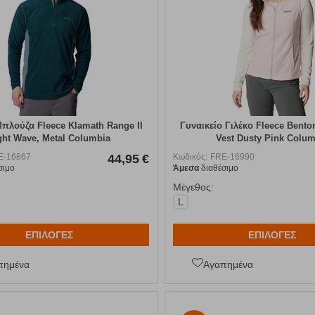
πλούζα Fleece Klamath Range II
Γυναικείο Γιλέκο Fleece Bent
ght Wave, Metal Columbia
Vest Dusty Pink Colum
E-16867
44,95
€
Κωδικός:
FRE-16990
σιμο
Άμεσα
διαθέσιμο
Μέγεθος:
L
ΕΠΙΛΟΓΕΣ
ΕΠΙΛΟΓΕΣ
πημένα
Αγαπημένα