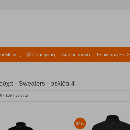
 οι Μάρκες
Προσφορές
Δωροεπιταγές
Ενοικίαση Σετ Σ
ούχα - Sweaters - σελίδα 4
10 - 109 Προϊόντα
34%