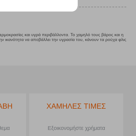
θερμοκρασίες και υγρά περιβάλλοντα. Το χαμηλό τους βάρος και η
ν ικανότητα να αποβάλλει την υγρασία του, κάνουν τα ρούχα φλις
ΑΒΗ
ΧΑΜΗΛΕΣ ΤΙΜΕΣ
θεμα
Εξοικονομήστε χρήματα