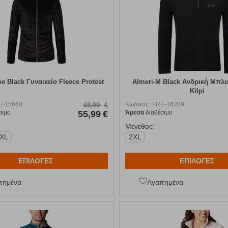
oe Black Γυναικείο Fleece Protest
Almeri-M Black Ανδρική Μπλο
Kilpi
E-15660
Κωδικός:
FRE-16289
69,99
€
σιμο
55,99
€
Άμεσα
διαθέσιμο
Μέγεθος:
-XL
2XL
ΕΠΙΛΟΓΕΣ
ΕΠΙΛΟΓΕΣ
πημένα
Αγαπημένα