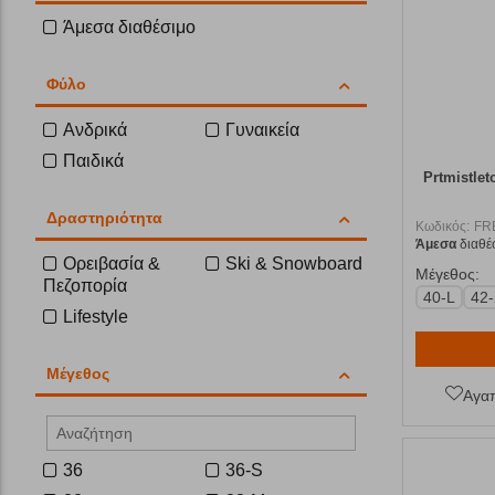
Άμεσα διαθέσιμο
Φύλο
Ανδρικά
Γυναικεία
Παιδικά
Prtmistlet
Δραστηριότητα
Κωδικός:
FR
Άμεσα
διαθέ
Ορειβασία &
Ski & Snowboard
Μέγεθος:
Πεζοπορία
40-L
42
Lifestyle
Μέγεθος
Αγα
36
36-S