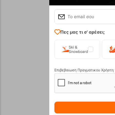
Πες μας τι σ' αρέσει;
Ski &
Snowboard
Παιδική
Κωδικός:
FR
Επιβεβαιωση Πραγματικου Χρήστη
Άμεσα
διαθέ
Μέγεθος:
110-116
Αγα