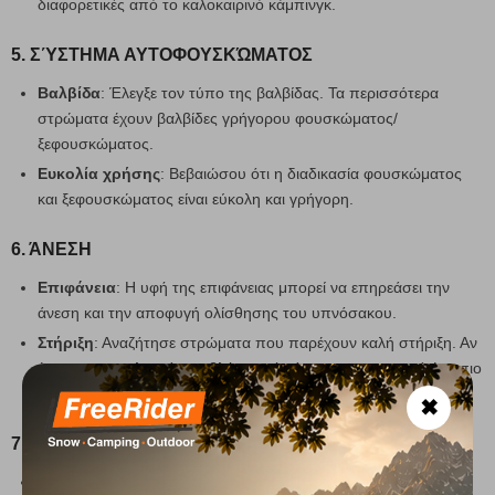
διαφορετικές από το καλοκαιρινό κάμπινγκ.
5. ΣΎΣΤΗΜΑ ΑΥΤΟΦΟΥΣΚΏΜΑΤΟΣ
Βαλβίδα
: Έλεγξε τον τύπο της βαλβίδας. Τα περισσότερα
στρώματα έχουν βαλβίδες γρήγορου φουσκώματος/
ξεφουσκώματος.
Ευκολία χρήσης
: Βεβαιώσου ότι η διαδικασία φουσκώματος
και ξεφουσκώματος είναι εύκολη και γρήγορη.
6. ΆΝΕΣΗ
Επιφάνεια
: Η υφή της επιφάνειας μπορεί να επηρεάσει την
άνεση και την αποφυγή ολίσθησης του υπνόσακου.
Στήριξη
: Αναζήτησε στρώματα που παρέχουν καλή στήριξη. Αν
έχεις μυο- σκελετικά προβλήματα ή κάποιο τραυματισμό ένα πιο
παχύ στρώμα θα σου προφέρει υψηλή υποστήριξη και άνεση.
✖
7. ΤΙΜΉ
Προϋπολογισμός
: Τα αυτοφούσκωτα στρώματα διαφέρουν