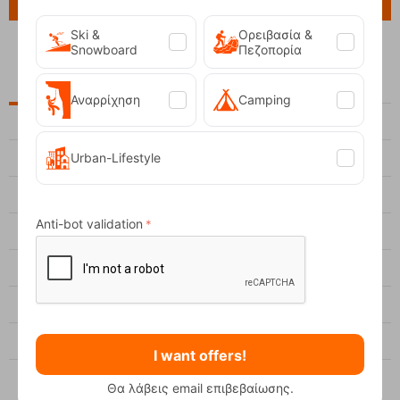
Search
Ski &
Ορειβασία &
Snowboard
Πεζοπορία
Categories
Αναρρίχηση
Camping
Ένδυση
Urban-Lifestyle
Υπόδηση
Βουνό
Anti-bot validation
Αναρρίχηση
Πεζοπορία
Σκι
Camping
I want offers!
Θα λάβεις email επιβεβαίωσης.