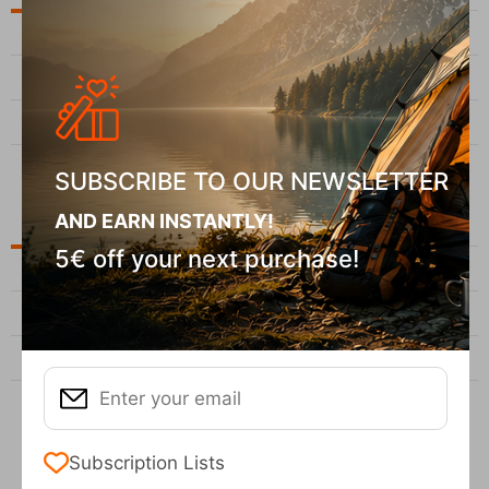
1
Γιατί το πουπουλένιο μπουφάν είναι απαραίτητο στο βουνό;
2
Πού μπορώ να νοικιάσω Εξοπλισμό σκι στην Αθήνα;
3
Πώς ρυθμίζεται η πλάτη σε σακίδιο πεζοπορίας
SUBSCRIBE TO OUR NEWSLETTER
AND EARN INSTANTLY!
Archive
5€ off your next purchase!
February, 2026
January, 2026
August, 2025
view all
Subscription Lists