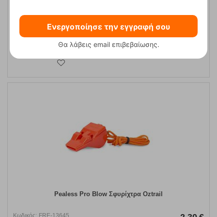
Ενεργοποίησε την εγγραφή σου
ΑΓΟΡΑ
Θα λάβεις email επιβεβαίωσης.
Pealess Pro Blow Σφυρίχτρα Oztrail
Κωδικός:
FRE-13645