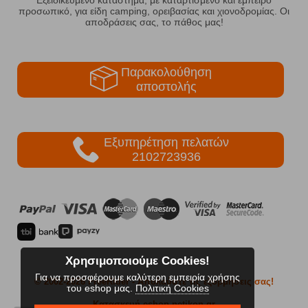
προσωπικό, για είδη camping, ορειβασίας και χιονοδρομίας. Οι
αποδράσεις σας, το πάθος μας!
Παρακολούθηση
αποστολής
Εξυπηρέτηση πελατών
2102723936
Χρησιμοποιούμε Cookies!
Για να προσφέρουμε καλύτερη εμπειρία χρήσης
© 2002-2026 FreeRider
- Απολαύστε τις εξορμήσεις σας!
του eshop μας.
Πολιτική Cookies
Κατασκευή eshop netikon.gr