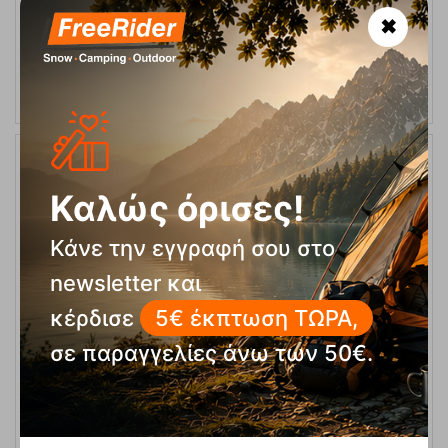
✖
ΑΓΟΡΑ
15%
Καλώς όρισες!
Κάνε την εγγραφή σου στο
newsletter και
κέρδισε
5€ έκπτωση ΤΩΡΑ,
σε παραγγελίες άνω των 50€.
F56 Adventure Cork Ζεύγος Μπατόν Πεζοπορίας Fizan
Κωδικός:
FRE-13092
73,00
€
Άμεσα
διαθέσιμο
62,00
€