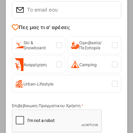
ΑΓΟΡΑ
Πες μας τι σ' αρέσει;
Ski &
Ορειβασία/
Snowboard
Πεζοπορία
Αναρρίχηση
Camping
Urban-Lifestyle
Επιβεβαιωση Πραγματικου Χρήστη
Χάρτης Ανάβαση Ζαγόρι-Βάλια Κάλντα-Μέτσοβο 1:40.000
Κωδικός:
FRE-13164
9,50
€
Άμεσα
διαθέσιμο