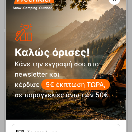
ΑΓΟΡΑ
15%
Καλώς όρισες!
Κάνε την εγγραφή σου στο
newsletter και
κέρδισε
5€ έκπτωση ΤΩΡΑ,
σε παραγγελίες άνω των 50€.
Φανάρι Galileo Tempest 350L Nebo
Κωδικός:
FRE-18085
24,95
€
Άμεσα
διαθέσιμο
21,21
€