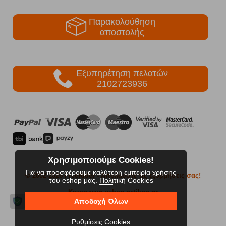
Παρακολούθηση
αποστολής
Εξυπηρέτηση πελατών
2102723936
Χρησιμοποιούμε Cookies!
Για να προσφέρουμε καλύτερη εμπειρία χρήσης
© 2002-2026 FreeRider
- Απολαύστε τις εξορμήσεις σας!
του eshop μας.
Πολιτική Cookies
Κατασκευή eshop netikon.gr
Αποδοχή Όλων
Ρυθμίσεις Cookies