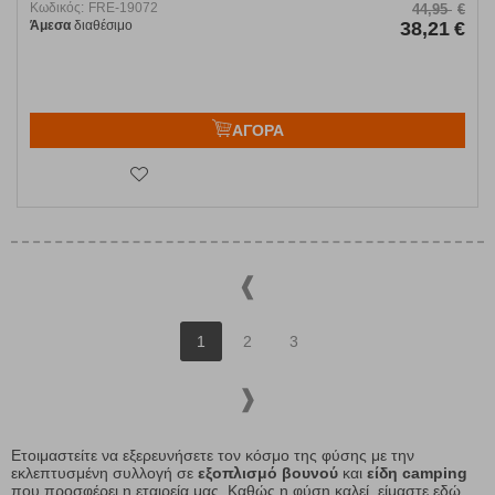
Κωδικός:
FRE-19072
44,95
€
Άμεσα
διαθέσιμο
38,21
€
ΑΓΟΡΑ
1
2
3
Ετοιμαστείτε να εξερευνήσετε τον κόσμο της φύσης με την
εκλεπτυσμένη συλλογή σε
εξοπλισμό βουνού
και
είδη camping
που προσφέρει η εταιρεία μας. Καθώς η φύση καλεί, είμαστε εδώ