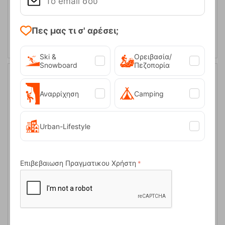
ΑΓΟΡΑ
Πες μας τι σ' αρέσει;
Ski &
Ορειβασία/
Snowboard
Πεζοπορία
15%
Αναρρίχηση
Camping
Urban-Lifestyle
Επιβεβαιωση Πραγματικου Χρήστη
Φακός Lil Larry Silver 250 Lumens Nebo
Κωδικός:
FRE-11572
14,95
€
Άμεσα
διαθέσιμο
12,71
€