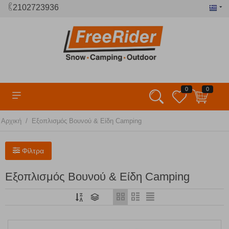
2102723936
0
0
/
Αρχική
Εξοπλισμός Βουνού & Είδη Camping
Φίλτρα
Εξοπλισμός Βουνού & Είδη Camping