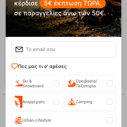
κέρδισε
5€ έκπτωση ΤΩΡΑ,
σε παραγγελίες άνω των 50€.
EcoFlow Delta 3 Max Plus Smart Extra Battery – 2048Wh
Κωδικός:
FRE-19996
899,00
€
Διαθέσιμο
1 - 3 ήμερες
ΑΓΟΡΑ
Πες μας τι σ' αρέσει;
Ski &
Ορειβασία/
Snowboard
Πεζοπορία
Αναρρίχηση
Camping
1
2
3
Urban-Lifestyle