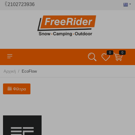
2102723936
0
0
/
Αρχική
EcoFlow
Φίλτρα