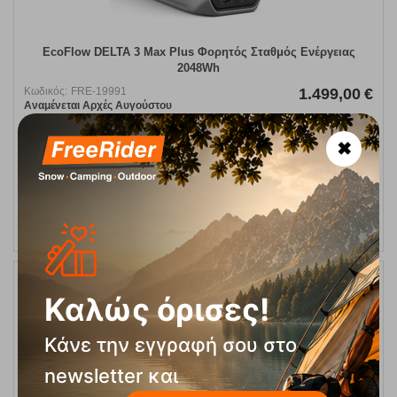
EcoFlow DELTA 3 Max Plus Φορητός Σταθμός Ενέργειας
2048Wh
Κωδικός:
FRE-19991
1.499,00
€
Aναμένεται Aρχές Αυγούστου
✖
ΑΓΟΡΑ
Καλώς όρισες!
Κάνε την εγγραφή σου στο
newsletter και