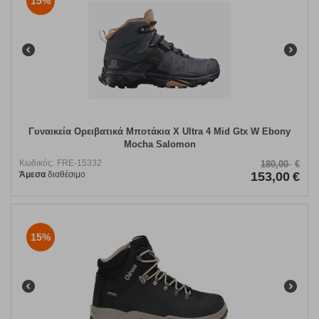
15%
Γυναικεία Ορειβατικά Μποτάκια X Ultra 4 Mid Gtx W Ebony
Mocha Salomon
Κωδικός:
FRE-15332
180,00
€
Άμεσα
διαθέσιμο
153,00
€
15%