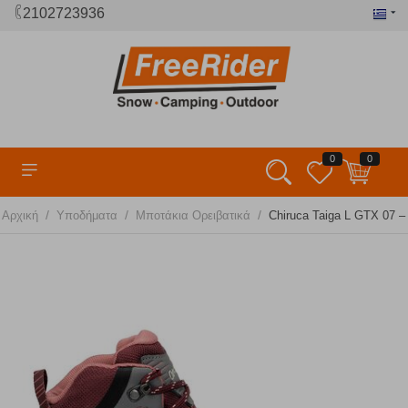
2102723936
0
0
/
/
/
Αρχική
Υποδήματα
Μποτάκια Ορειβατικά
Chiruca Taiga L GTX 07 –