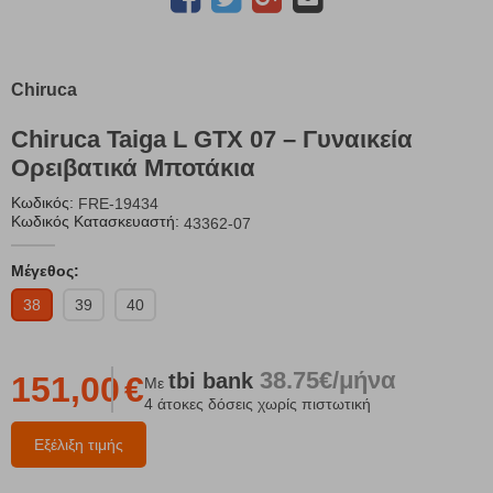
Chiruca
Chiruca Taiga L GTX 07 – Γυναικεία
Ορειβατικά Μποτάκια
Κωδικός:
FRE-19434
Κωδικός Κατασκευαστή:
43362-07
Μέγεθος:
38
39
40
38.75€/μήνα
tbi
bank
151,00
€
Με
4 άτοκες δόσεις χωρίς πιστωτική
Εξέλιξη τιμής