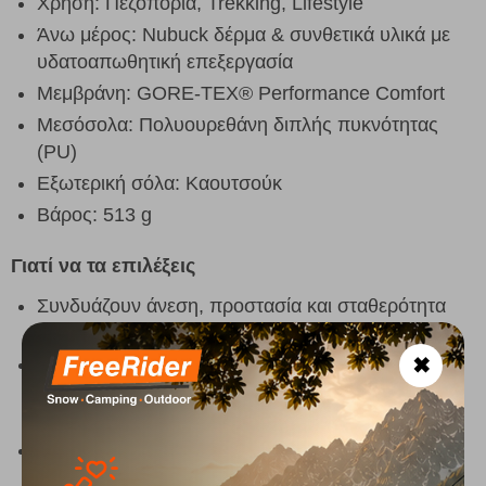
Χρήση: Πεζοπορία, Trekking, Lifestyle
Άνω μέρος: Nubuck δέρμα & συνθετικά υλικά με
υδατοαπωθητική επεξεργασία
Μεμβράνη: GORE-TEX® Performance Comfort
Μεσόσολα: Πολυουρεθάνη διπλής πυκνότητας
(PU)
Εξωτερική σόλα: Καουτσούκ
Βάρος: 513 g
Γιατί να τα επιλέξεις
Συνδυάζουν άνεση, προστασία και σταθερότητα
για πεζοπορία και καθημερινή χρήση.
Κατάλληλα για όσες αναζητούν ένα μποτάκι που
✖
αποδίδει τόσο στο μονοπάτι όσο και στις
καθημερινές εξορμήσεις.
Ποιοτική ισπανική κατασκευή με αξιόπιστα υλικά
για μεγάλη διάρκεια ζωής.