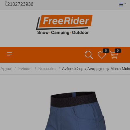
2102723936
0
0
/
/
/
Αρχική
Ένδυση
Βερμούδες
Ανδρικό Σορτς Αναρρίχησης Mania Midn