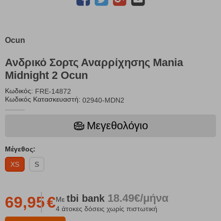
Ocun
Ανδρικό Σορτς Αναρρίχησης Mania
Midnight 2 Ocun
Κωδικός:
FRE-14872
Κωδικός Κατασκευαστή:
02940-MDN2
Μεγεθολόγιο
Μέγεθος:
XS
S
18.49€/μήνα
tbi
bank
69,95
€
Με
4 άτοκες δόσεις χωρίς πιστωτική