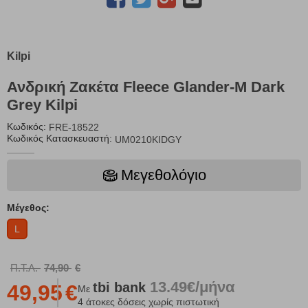
Kilpi
Ανδρική Ζακέτα Fleece Glander-M Dark
Grey Kilpi
Κωδικός:
FRE-18522
Κωδικός Κατασκευαστή:
UM0210KIDGY
Μεγεθολόγιο
Μέγεθος:
L
Π.Τ.Λ.
74,90
€
13.49€/μήνα
tbi
bank
49,95
€
Με
4 άτοκες δόσεις χωρίς πιστωτική