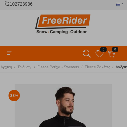
2102723936
0
0
/
/
/
/
Αρχική
Ένδυση
Fleece Ρούχα - Sweaters
Fleece Ζακέτες
Ανδρικ
33%