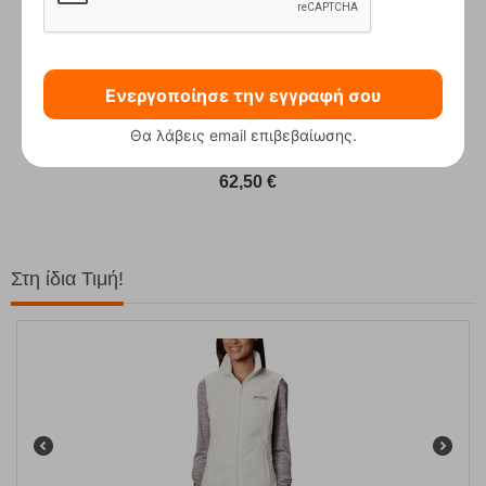
Ενεργοποίησε την εγγραφή σου
Θα λάβεις email επιβεβαίωσης.
Compact Ocean Blue Τηλεσκοπικά Μπατόν Πεζ...
62,50
€
Στη ίδια Τιμή!