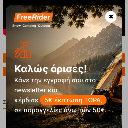
✖
Πληροφορίες
Καλώς όρισες!
Ερώτηση για το προϊόν
Κάνε την εγγραφή σου στο
newsletter και
κέρδισε
5€ έκπτωση ΤΩΡΑ,
Σχετικά Προϊόντα
σε παραγγελίες άνω των 50€.