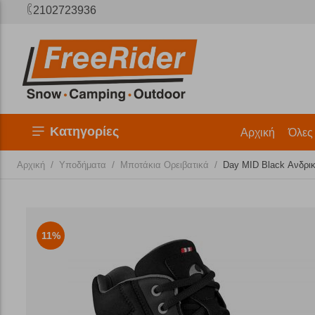
2102723936
Κατηγορίες
Αρχική
Όλες
/
/
/
Αρχική
Υποδήματα
Μποτάκια Ορειβατικά
Day MID Black Ανδρικ
11%