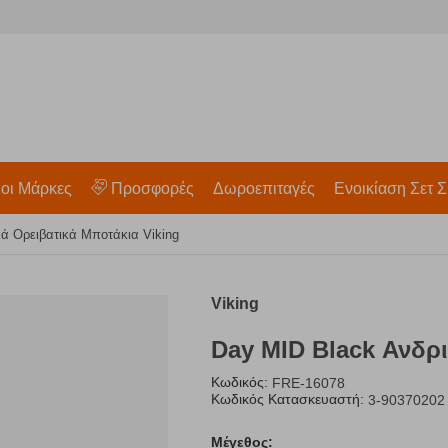
 οι Μάρκες
Προσφορές
Δωροεπιταγές
Ενοικίαση Σετ Σ
ά Ορειβατικά Μποτάκια Viking
Viking
Day MID Black Ανδρι
Κωδικός:
FRE-16078
Κωδικός Κατασκευαστή:
3-90370202
Μέγεθος: