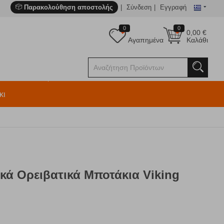
Παρακολούθηση αποστολής
Σύνδεση
Εγγραφή
0
0
0,00
€
Αγαπημένα
Καλάθι
κι
κά Ορειβατικά Μποτάκια Viking