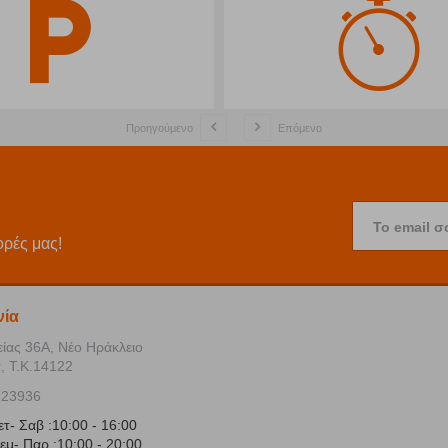
Προηγούμενο
Επόμενο
Το email σ
ορές μας!
νία
είας 36Α, Νέο Ηράκλειο
, Τ.Κ.14122
723936
ετ- Σαβ :10:00 - 16:00
εμ- Παρ :10:00 - 20:00