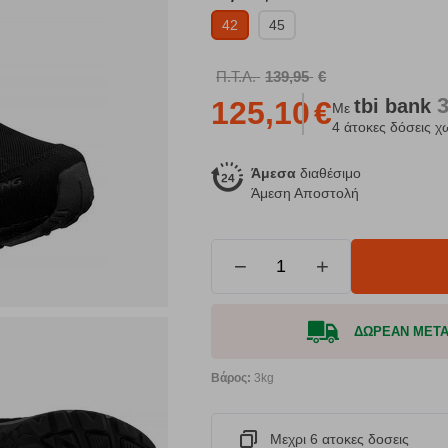
42
45
Π.Τ.Λ.
139,95
€
tbi
bank
125,10
€
Με
4 άτοκες δόσεις χ
Άμεσα
διαθέσιμο
Άμεση Αποστολή
−
+
ΔΩΡΕΑΝ ΜΕΤΑΦ
Βάρος:
3kg
Μεχρι 6 ατοκες δοσεις