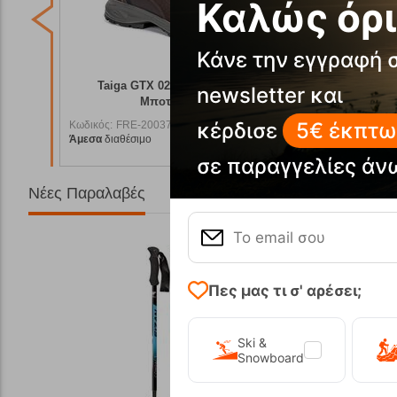
Καλώς όρι
Κάνε την εγγραφή 
ικά
Taiga GTX 02 Ανδρικά Ορειβατικά
Point
newsletter και
Μποτάκια Chiruca
κέρδισε
5€ έκπτω
Κωδικός:
FRE-20037
Κωδικός:
F
Άμεσα
διαθέσιμο
Άμεσα
διαθ
7,90
€
151,00
€
σε παραγγελίες άν
Νέες Παραλαβές
Πες μας τι σ' αρέσει;
Ski &
Snowboard