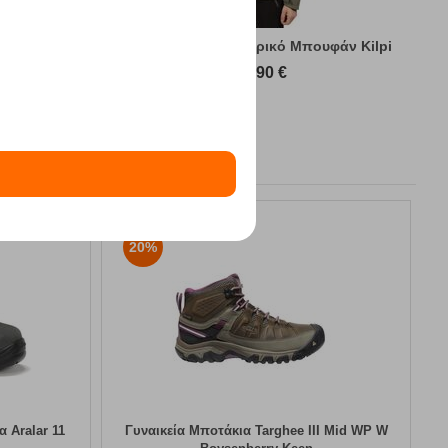
υφάν Kilpi
Sonna-M Green Ανδρικό Μπουφάν Kilpi
89,90
€
20%
 Aralar 11
Γυναικεία Μποτάκια Targhee III Mid WP W