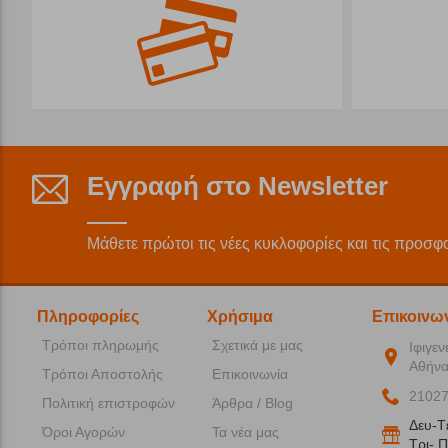
Εγγραφή στο Newsletter
Μάθετε πρώτοι τις νέες κυκλοφορίες και τις προσφ
Πληροφορίες
Χρήσιμα
Επικοινω
Τρόποι πληρωμής
Σχετικά με μας
Ιφιγεν
Αθήνα
Τρόποι Αποστολής
Επικοινωνία
2102
Πολιτική επιστροφών
Άρθρα / Blog
Δευ-T
Όροι Αγορών
Τα νέα μας
Tρι- Π