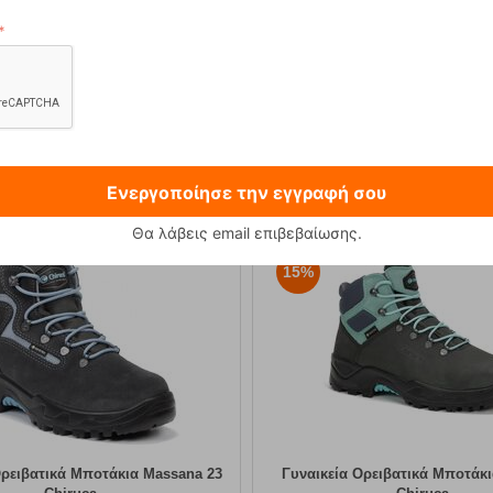
 230g Φιάλη Υγραεριού Primus
Sonna-M Black Ανδρικό Μπο
12,90
€
89,90
€
Ενεργοποίησε την εγγραφή σου
Θα λάβεις email επιβεβαίωσης.
15%
Ορειβατικά Μποτάκια Massana 23
Γυναικεία Ορειβατικά Μποτάκια