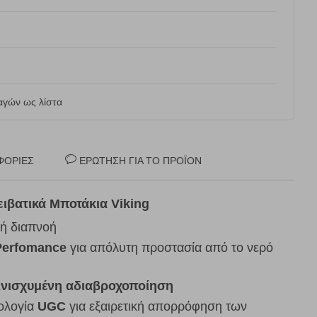
γών ως λίστα
ΦΟΡΊΕΣ
ΕΡΏΤΗΣΗ ΓΙΑ ΤΟ ΠΡΟΪΌΝ
ιβατικά Μποτάκια Viking
λή διαπνοή
Perfomance
για απόλυτη προστασία από το νερό
Ενισχυμένη αδιαβροχοποίηση
ολογία
UGC
για εξαιρετική απορρόφηση των