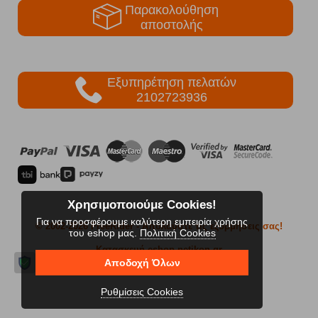
Παρακολούθηση
αποστολής
Εξυπηρέτηση πελατών
2102723936
Χρησιμοποιούμε Cookies!
Για να προσφέρουμε καλύτερη εμπειρία χρήσης
© 2002-2026 FreeRider
- Απολαύστε τις εξορμήσεις σας!
του eshop μας.
Πολιτική Cookies
Κατασκευή eshop netikon.gr
Αποδοχή Όλων
Ρυθμίσεις Cookies