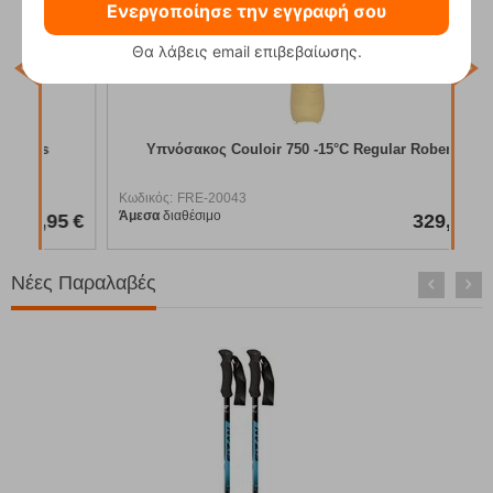
Ενεργοποίησε την εγγραφή σου
Θα λάβεις email επιβεβαίωσης.
Κωδ
Άμε
Υπνόσακος Couloir 750 -15°C Regular Robens
Κωδικός:
FRE-20043
Άμεσα
διαθέσιμο
95
€
329,95
€
Νέες Παραλαβές