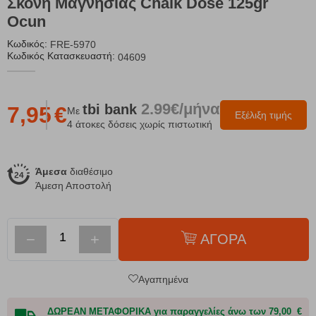
Σκόνη Μαγνησίας Chalk Dose 125gr
Ocun
Κωδικός:
FRE-5970
Κωδικός Κατασκευαστή:
04609
2.99€/μήνα
tbi
bank
7,95
€
Με
Εξέλιξη τιμής
4 άτοκες δόσεις χωρίς πιστωτική
Άμεσα
διαθέσιμο
Άμεση Αποστολή
−
+
ΑΓΟΡΑ
Αγαπημένα
ΔΩΡΕΑΝ ΜΕΤΑΦΟΡΙΚΑ για παραγγελίες άνω των 79,00 €