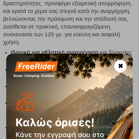
δραστηριότητες, προσφέρει εξαιρετική απορρόφηση
και κρατά τα χέρια σας στεγνά κατά την αναρρίχηση,
βελτιώνοντας την πρόσφυση και την απόδοσή σας.
Διατίθεται σε πρακτική, επανασφραγιζόμενη
συσκευασία των 125 γρ. για εύκολη και ασφαλή
χρήση.
Ιδανική για αθλητική αναρρίχηση
και δύσκολες
αθλητικές διαδρομές
✖
Άμεση απορρόφηση
– στεγνώνει γρήγορα τα
χέρια σας για βέλτιστη απόδοση
Επανασφραγιζόμενη συσκευασία
των 125 γρ.,
εύκολη και πρακτική στη χρήση
Πλαστική συσκευασία
με βιδωτό καπάκι και
εσωτερική ασφάλεια για να αποτρέπεται η
ανεπιθύμητη διαρροή
Καλώς όρισες!
Magnesium hydroxide carbonate -
Κάνε την εγγραφή σου στο
4MgCO3.Mg(OH)2.4H2O