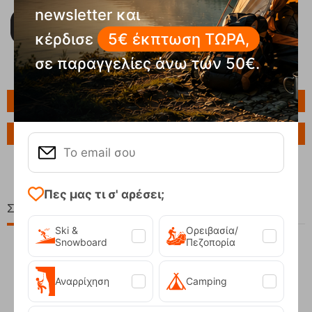
newsletter και
κέρδισε
5€ έκπτωση ΤΩΡΑ,
σε παραγγελίες άνω των 50€.
Πληροφορίες
Ερώτηση για το προϊόν
Πες μας τι σ' αρέσει;
Σχετικά Προϊόντα
Ski &
Ορειβασία/
Snowboard
Πεζοπορία
Αναρρίχηση
Camping