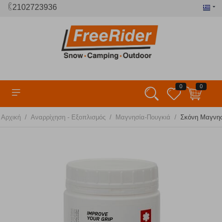
2102723936
0
0
/
/
/
Αρχική
Αναρρίχηση - Εξοπλισμός
Μαγνησία-Πουγκιά
Σκόνη Μαγνησ