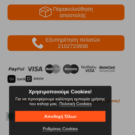
Παρακολούθηση
αποστολής
Εξυπηρέτηση πελατών
2102723936
Χρησιμοποιούμε Cookies!
Για να προσφέρουμε καλύτερη εμπειρία χρήσης
© 2002-2026 FreeRider
- Απολαύστε τις εξορμήσεις σας!
του eshop μας.
Πολιτική Cookies
Κατασκευή eshop netikon.gr
Αποδοχή Όλων
Ρυθμίσεις Cookies