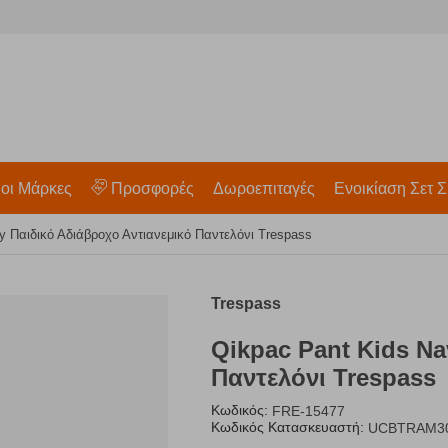
 οι Μάρκες
Προσφορές
Δωροεπιταγές
Ενοικίαση Σετ Σ
y Παιδικό Αδιάβροχο Αντιανεμικό Παντελόνι Trespass
Trespass
Qikpac Pant Kids Na
Παντελόνι Trespass
Κωδικός:
FRE-15477
Κωδικός Κατασκευαστή:
UCBTRAM30