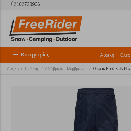
2102723936
Κατηγορίες
Αρχική
Όλες
/
/
/
Αρχική
Ένδυση
Αδιάβροχα - Μεμβράνες
Qikpac Pant Kids Nav