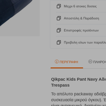
Μεχρι 6 ατοκες δοσεις
Αποστόλη & Παράδοση
Eπιστροφές προϊόντων
Προβολη ολων των παραλλα
ΠΕΡΙΓΡΑΦΉ
ΠΛΗΡΟ
Qikpac
Kids Pant
Navy Αδ
Trespass
Το απόλυτο packaway αδιάβρ
συσκευασία μικρού όγκου). 
είναι αντιανεμικό, διαπνέον κ