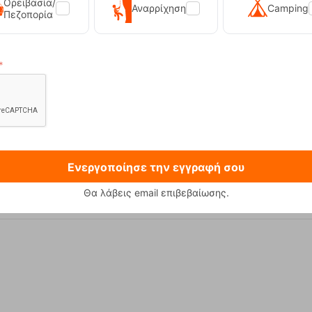
Ορειβασία/
Αναρρίχηση
Camping
Πεζοπορία
 230g Φιάλη Υγραεριού Primus
Sonna-M Black Ανδρικό Μπο
12,90
€
89,90
€
Ενεργοποίησε την εγγραφή σου
Θα λάβεις email επιβεβαίωσης.