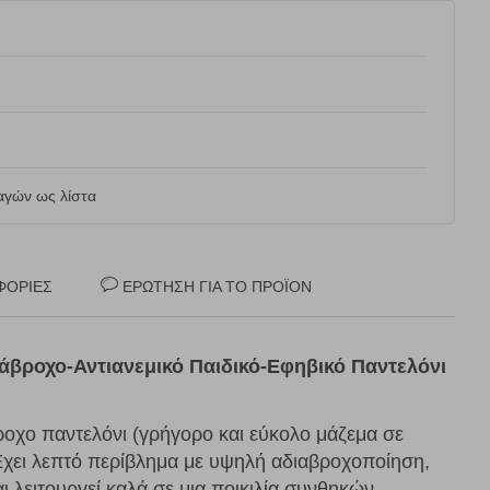
γών ως λίστα
ΦΟΡΊΕΣ
ΕΡΏΤΗΣΗ ΓΙΑ ΤΟ ΠΡΟΪΌΝ
ιάβροχο
-Αντιανεμικό
Παιδικό-Εφηβικό Παντελόνι
οχο παντελόνι (γρήγορο και εύκολο μάζεμα σε
Έχει λεπτό περίβλημα με υψηλή αδιαβροχοποίηση,
αι λειτουργεί καλά σε μια ποικιλία συνθηκών.