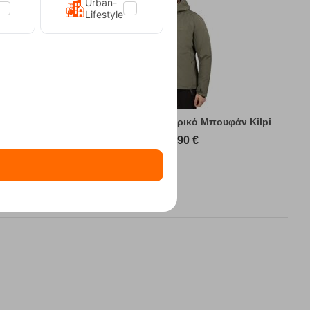
Urban-
Lifestyle
υφάν Kilpi
Sonna-M Green Ανδρικό Μπουφάν Kilpi
89,90
€