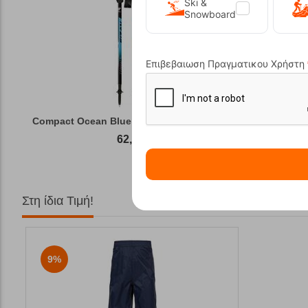
Ski &
Snowboard
Επιβεβαιωση Πραγματικου Χρήστη
Compact Ocean Blue Τηλεσκοπικά Μπατόν Πεζ...
Winter Gas
62,50
€
Στη ίδια Τιμή!
9%