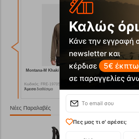
Καλώς όρι
Κάνε την εγγραφή 
newsletter και
κέρδισε
5€ έκπτω
μβράνη
Montana-M Khaki Ανδρικη Μεμβράνη Kilpi
Montana-
σε παραγγελίες άν
Κωδικός:
FRE-19705
Κωδικός:
F
Άμεσα
διαθέσιμο
Άμεσα
διαθ
9,90
€
119,90
€
Νέες Παραλαβές
Πες μας τι σ' αρέσει;