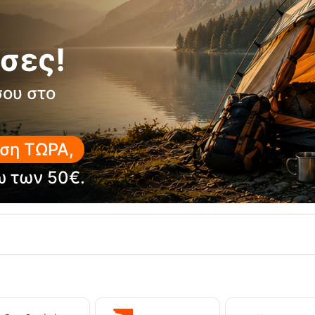
σες!
σου στο
ση ΤΩΡΑ,
M Black Ανδρικη Μεμβράνη Kilpi
Overtrousers Παντελόνι Αδιά
Αντιανεμικό Μαύρο Mac In
ω των 50€.
RE-19704
Κωδικός:
FRE-19542
έσιμο
Άμεσα
διαθέσιμο
119,90
€